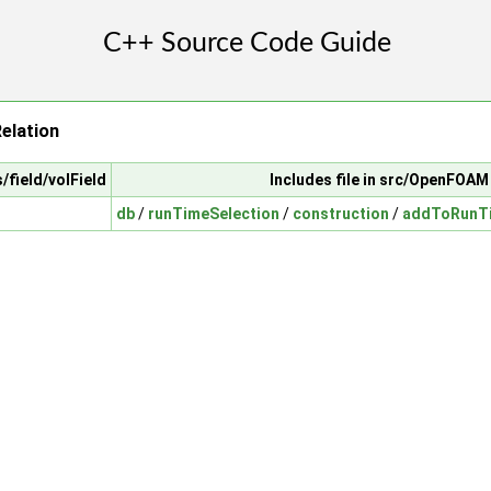
elation
/field/volField
Includes file in src/OpenFOAM
db
/
runTimeSelection
/
construction
/
addToRunTi