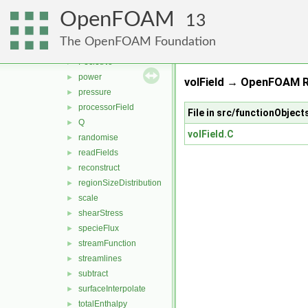
magSqr
►
OpenFOAM
multiply
►
13
nearWallFields
►
The OpenFOAM Foundation
patchCutLayerAverage
►
PecletNo
►
power
►
volField → OpenFOAM R
pressure
►
processorField
►
File in src/functionObjects
Q
►
volField.C
randomise
►
readFields
►
reconstruct
►
regionSizeDistribution
►
scale
►
shearStress
►
specieFlux
►
streamFunction
►
streamlines
►
subtract
►
surfaceInterpolate
►
totalEnthalpy
►