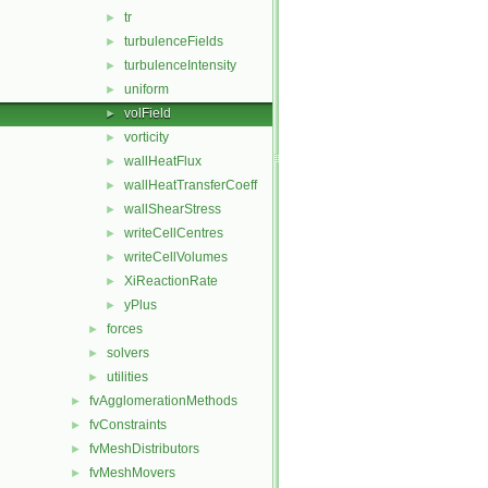
tr
►
turbulenceFields
►
turbulenceIntensity
►
uniform
►
volField
►
vorticity
►
wallHeatFlux
►
wallHeatTransferCoeff
►
wallShearStress
►
writeCellCentres
►
writeCellVolumes
►
XiReactionRate
►
yPlus
►
forces
►
solvers
►
utilities
►
fvAgglomerationMethods
►
fvConstraints
►
fvMeshDistributors
►
fvMeshMovers
►