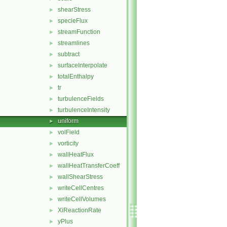
shearStress
►
specieFlux
►
streamFunction
►
streamlines
►
subtract
►
surfaceInterpolate
►
totalEnthalpy
►
tr
►
turbulenceFields
►
turbulenceIntensity
►
uniform
►
volField
►
vorticity
►
wallHeatFlux
►
wallHeatTransferCoeff
►
wallShearStress
►
writeCellCentres
►
writeCellVolumes
►
XiReactionRate
►
yPlus
►