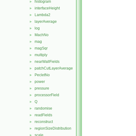
histogram
►
interfaceHeight
►
Lambda2
►
layerAverage
►
log
►
MachNo
►
mag
►
magSqr
►
multiply
►
nearWallFields
►
patchCutLayerAverage
►
PecletNo
►
power
►
pressure
►
processorField
►
Q
►
randomise
►
readFields
►
reconstruct
►
regionSizeDistribution
►
scale
►