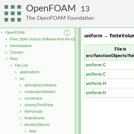
OpenFOAM
13
The OpenFOAM Foundation
OpenFOAM
▼
uniform → finiteVolu
Free, Open Source Software from the OpenFOAM Foundation
►
Namespaces
►
File in
Classes
►
src/functionObjects/fie
Files
▼
uniform.C
File List
▼
applications
►
uniform.C
src
▼
uniform.H
atmosphericModels
►
combustionModels
►
uniform.H
conversion
►
dummyThirdParty
►
fileFormats
►
finiteVolume
►
functionObjects
▼
field
▼