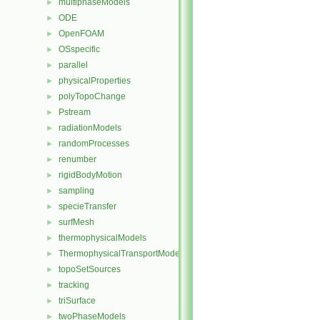
multiphaseModels
►
ODE
►
OpenFOAM
►
OSspecific
►
parallel
►
physicalProperties
►
polyTopoChange
►
Pstream
►
radiationModels
►
randomProcesses
►
renumber
►
rigidBodyMotion
►
sampling
►
specieTransfer
►
surfMesh
►
thermophysicalModels
►
ThermophysicalTransportModels
►
topoSetSources
►
tracking
►
triSurface
►
twoPhaseModels
►