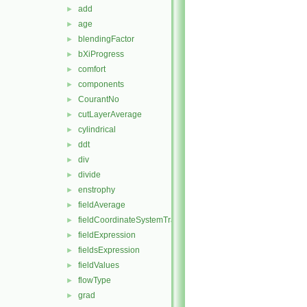
add
►
age
►
blendingFactor
►
bXiProgress
►
comfort
►
components
►
CourantNo
►
cutLayerAverage
►
cylindrical
►
ddt
►
div
►
divide
►
enstrophy
►
fieldAverage
►
fieldCoordinateSystemTransform
►
fieldExpression
►
fieldsExpression
►
fieldValues
►
flowType
►
grad
►