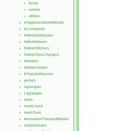
forces
►
solvers
►
utilities
►
fvAgglomerationMethods
►
fvConstraints
►
fvMeshDistributors
►
fvMeshMovers
►
fvMeshStitchers
►
fvMeshTopoChangers
►
fvModels
►
fvMotionSolver
►
fvTopoSetSources
►
generic
►
lagrangian
►
Lagrangian
►
mesh
►
meshCheck
►
meshTools
►
MomentumTransportModels
►
motionSolvers
►