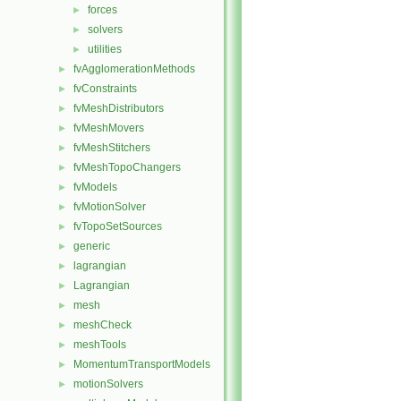
forces
►
solvers
►
utilities
►
fvAgglomerationMethods
►
fvConstraints
►
fvMeshDistributors
►
fvMeshMovers
►
fvMeshStitchers
►
fvMeshTopoChangers
►
fvModels
►
fvMotionSolver
►
fvTopoSetSources
►
generic
►
lagrangian
►
Lagrangian
►
mesh
►
meshCheck
►
meshTools
►
MomentumTransportModels
►
motionSolvers
►