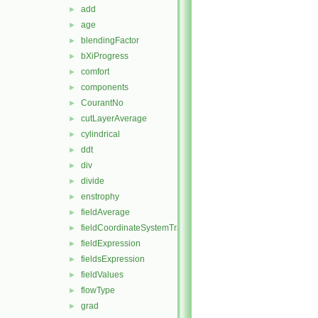
add
►
age
►
blendingFactor
►
bXiProgress
►
comfort
►
components
►
CourantNo
►
cutLayerAverage
►
cylindrical
►
ddt
►
div
►
divide
►
enstrophy
►
fieldAverage
►
fieldCoordinateSystemTransform
►
fieldExpression
►
fieldsExpression
►
fieldValues
►
flowType
►
grad
►