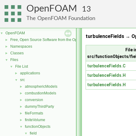
OpenFOAM
13
The OpenFOAM Foundation
OpenFOAM
▼
turbulenceFields → 
Free, Open Source Software from the OpenFOAM Foundation
►
Namespaces
►
File i
Classes
►
src/functionObjects/fie
Files
▼
turbulenceFields.C
File List
▼
applications
►
turbulenceFields.H
src
▼
turbulenceFields.H
atmosphericModels
►
combustionModels
►
conversion
►
dummyThirdParty
►
fileFormats
►
finiteVolume
►
functionObjects
▼
field
▼