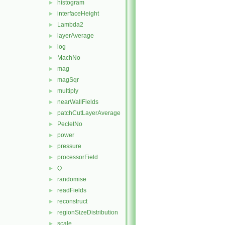
histogram
►
interfaceHeight
►
Lambda2
►
layerAverage
►
log
►
MachNo
►
mag
►
magSqr
►
multiply
►
nearWallFields
►
patchCutLayerAverage
►
PecletNo
►
power
►
pressure
►
processorField
►
Q
►
randomise
►
readFields
►
reconstruct
►
regionSizeDistribution
►
scale
►