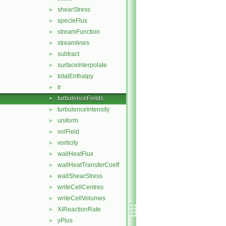
shearStress
►
specieFlux
►
streamFunction
►
streamlines
►
subtract
►
surfaceInterpolate
►
totalEnthalpy
►
tr
►
turbulenceFields
►
turbulenceIntensity
►
uniform
►
volField
►
vorticity
►
wallHeatFlux
►
wallHeatTransferCoeff
►
wallShearStress
►
writeCellCentres
►
writeCellVolumes
►
XiReactionRate
►
yPlus
►