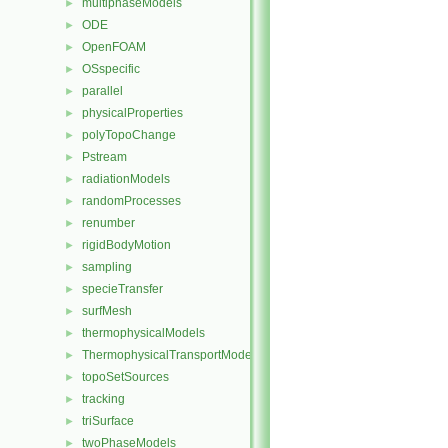
multiphaseModels
►
ODE
►
OpenFOAM
►
OSspecific
►
parallel
►
physicalProperties
►
polyTopoChange
►
Pstream
►
radiationModels
►
randomProcesses
►
renumber
►
rigidBodyMotion
►
sampling
►
specieTransfer
►
surfMesh
►
thermophysicalModels
►
ThermophysicalTransportModels
►
topoSetSources
►
tracking
►
triSurface
►
twoPhaseModels
►