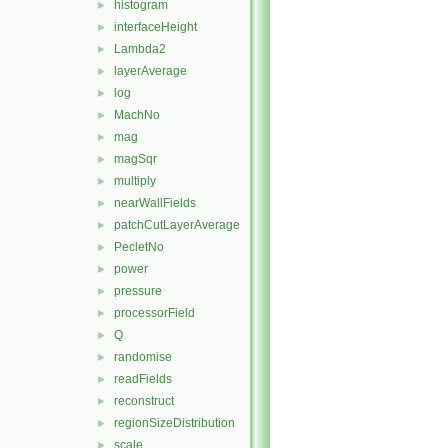
histogram
►
interfaceHeight
►
Lambda2
►
layerAverage
►
log
►
MachNo
►
mag
►
magSqr
►
multiply
►
nearWallFields
►
patchCutLayerAverage
►
PecletNo
►
power
►
pressure
►
processorField
►
Q
►
randomise
►
readFields
►
reconstruct
►
regionSizeDistribution
►
scale
►