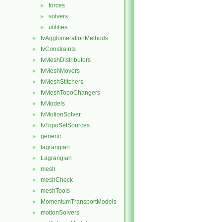
forces
►
solvers
►
utilities
►
fvAgglomerationMethods
►
fvConstraints
►
fvMeshDistributors
►
fvMeshMovers
►
fvMeshStitchers
►
fvMeshTopoChangers
►
fvModels
►
fvMotionSolver
►
fvTopoSetSources
►
generic
►
lagrangian
►
Lagrangian
►
mesh
►
meshCheck
►
meshTools
►
MomentumTransportModels
►
motionSolvers
►