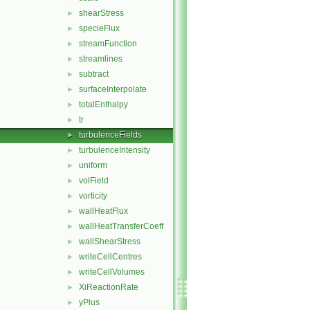
shearStress
►
specieFlux
►
streamFunction
►
streamlines
►
subtract
►
surfaceInterpolate
►
totalEnthalpy
►
tr
►
turbulenceFields
►
turbulenceIntensity
►
uniform
►
volField
►
vorticity
►
wallHeatFlux
►
wallHeatTransferCoeff
►
wallShearStress
►
writeCellCentres
►
writeCellVolumes
►
XiReactionRate
►
yPlus
►