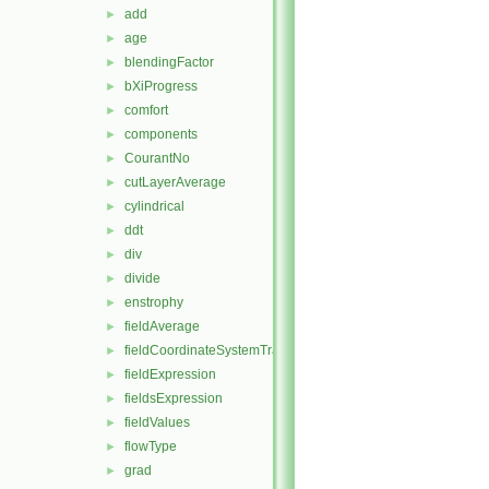
add
►
age
►
blendingFactor
►
bXiProgress
►
comfort
►
components
►
CourantNo
►
cutLayerAverage
►
cylindrical
►
ddt
►
div
►
divide
►
enstrophy
►
fieldAverage
►
fieldCoordinateSystemTransform
►
fieldExpression
►
fieldsExpression
►
fieldValues
►
flowType
►
grad
►