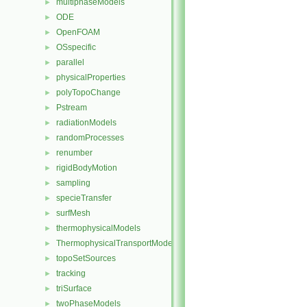
multiphaseModels
►
ODE
►
OpenFOAM
►
OSspecific
►
parallel
►
physicalProperties
►
polyTopoChange
►
Pstream
►
radiationModels
►
randomProcesses
►
renumber
►
rigidBodyMotion
►
sampling
►
specieTransfer
►
surfMesh
►
thermophysicalModels
►
ThermophysicalTransportModels
►
topoSetSources
►
tracking
►
triSurface
►
twoPhaseModels
►