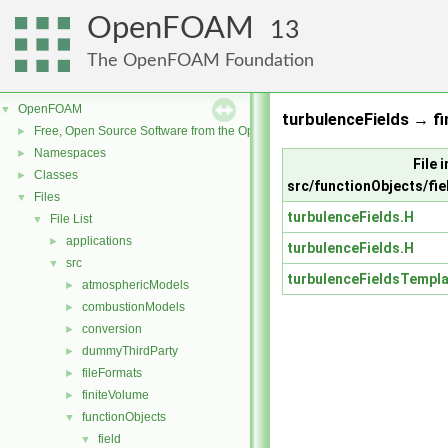
OpenFOAM
13
The OpenFOAM Foundation
OpenFOAM
▼
turbulenceFields → fi
Free, Open Source Software from the OpenFOAM Foundation
►
Namespaces
►
File i
Classes
►
src/functionObjects/fie
Files
▼
turbulenceFields.H
File List
▼
applications
►
turbulenceFields.H
src
▼
turbulenceFieldsTempl
atmosphericModels
►
combustionModels
►
conversion
►
dummyThirdParty
►
fileFormats
►
finiteVolume
►
functionObjects
▼
field
▼