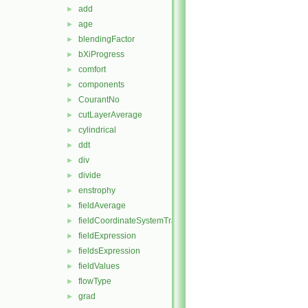
add
►
age
►
blendingFactor
►
bXiProgress
►
comfort
►
components
►
CourantNo
►
cutLayerAverage
►
cylindrical
►
ddt
►
div
►
divide
►
enstrophy
►
fieldAverage
►
fieldCoordinateSystemTransform
►
fieldExpression
►
fieldsExpression
►
fieldValues
►
flowType
►
grad
►