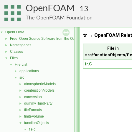
OpenFOAM
13
The OpenFOAM Foundation
OpenFOAM
▼
tr → OpenFOAM Relat
Free, Open Source Software from the OpenFOAM Foundation
►
Namespaces
►
File in
Classes
►
src/functionObjects/fie
Files
▼
tr.C
File List
▼
applications
►
src
▼
atmosphericModels
►
combustionModels
►
conversion
►
dummyThirdParty
►
fileFormats
►
finiteVolume
►
functionObjects
▼
field
▼