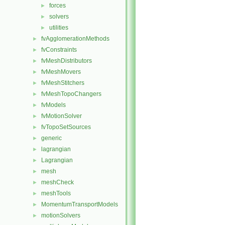
forces
►
solvers
►
utilities
►
fvAgglomerationMethods
►
fvConstraints
►
fvMeshDistributors
►
fvMeshMovers
►
fvMeshStitchers
►
fvMeshTopoChangers
►
fvModels
►
fvMotionSolver
►
fvTopoSetSources
►
generic
►
lagrangian
►
Lagrangian
►
mesh
►
meshCheck
►
meshTools
►
MomentumTransportModels
►
motionSolvers
►