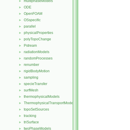
multiphaseModels
►
ODE
►
OpenFOAM
►
OSspecific
►
parallel
►
physicalProperties
►
polyTopoChange
►
Pstream
►
radiationModels
►
randomProcesses
►
renumber
►
rigidBodyMotion
►
sampling
►
specieTransfer
►
surfMesh
►
thermophysicalModels
►
ThermophysicalTransportModels
►
topoSetSources
►
tracking
►
triSurface
►
twoPhaseModels
►