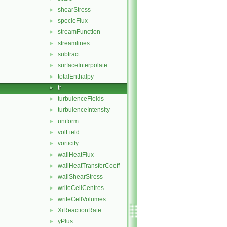
shearStress
►
specieFlux
►
streamFunction
►
streamlines
►
subtract
►
surfaceInterpolate
►
totalEnthalpy
►
tr
►
turbulenceFields
►
turbulenceIntensity
►
uniform
►
volField
►
vorticity
►
wallHeatFlux
►
wallHeatTransferCoeff
►
wallShearStress
►
writeCellCentres
►
writeCellVolumes
►
XiReactionRate
►
yPlus
►