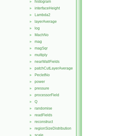
histogram
►
interfaceHeight
►
Lambda2
►
layerAverage
►
log
►
MachNo
►
mag
►
magSqr
►
multiply
►
nearWallFields
►
patchCutLayerAverage
►
PecletNo
►
power
►
pressure
►
processorField
►
Q
►
randomise
►
readFields
►
reconstruct
►
regionSizeDistribution
►
scale
►