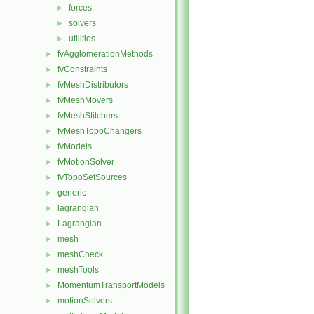
forces
►
solvers
►
utilities
►
fvAgglomerationMethods
►
fvConstraints
►
fvMeshDistributors
►
fvMeshMovers
►
fvMeshStitchers
►
fvMeshTopoChangers
►
fvModels
►
fvMotionSolver
►
fvTopoSetSources
►
generic
►
lagrangian
►
Lagrangian
►
mesh
►
meshCheck
►
meshTools
►
MomentumTransportModels
►
motionSolvers
►