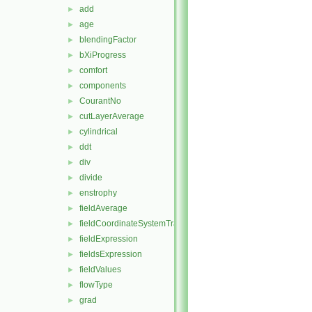
add
►
age
►
blendingFactor
►
bXiProgress
►
comfort
►
components
►
CourantNo
►
cutLayerAverage
►
cylindrical
►
ddt
►
div
►
divide
►
enstrophy
►
fieldAverage
►
fieldCoordinateSystemTransform
►
fieldExpression
►
fieldsExpression
►
fieldValues
►
flowType
►
grad
►