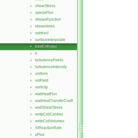
shearStress
►
specieFlux
►
streamFunction
►
streamlines
►
subtract
►
surfaceInterpolate
►
totalEnthalpy
►
tr
►
turbulenceFields
►
turbulenceIntensity
►
uniform
►
volField
►
vorticity
►
wallHeatFlux
►
wallHeatTransferCoeff
►
wallShearStress
►
writeCellCentres
►
writeCellVolumes
►
XiReactionRate
►
yPlus
►