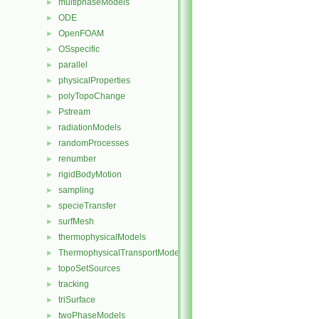
multiphaseModels
►
ODE
►
OpenFOAM
►
OSspecific
►
parallel
►
physicalProperties
►
polyTopoChange
►
Pstream
►
radiationModels
►
randomProcesses
►
renumber
►
rigidBodyMotion
►
sampling
►
specieTransfer
►
surfMesh
►
thermophysicalModels
►
ThermophysicalTransportModels
►
topoSetSources
►
tracking
►
triSurface
►
twoPhaseModels
►