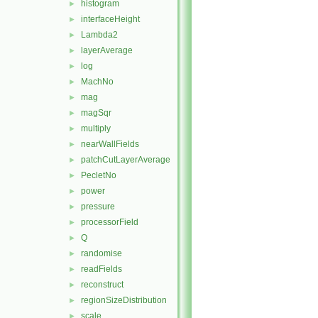
histogram
►
interfaceHeight
►
Lambda2
►
layerAverage
►
log
►
MachNo
►
mag
►
magSqr
►
multiply
►
nearWallFields
►
patchCutLayerAverage
►
PecletNo
►
power
►
pressure
►
processorField
►
Q
►
randomise
►
readFields
►
reconstruct
►
regionSizeDistribution
►
scale
►