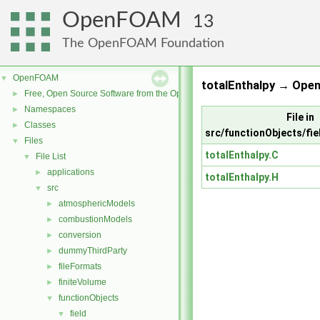
OpenFOAM
13
The OpenFOAM Foundation
OpenFOAM
▼
totalEnthalpy → Ope
Free, Open Source Software from the OpenFOAM Foundation
►
Namespaces
►
File in
Classes
►
src/functionObjects/fie
Files
▼
totalEnthalpy.C
File List
▼
applications
►
totalEnthalpy.H
src
▼
atmosphericModels
►
combustionModels
►
conversion
►
dummyThirdParty
►
fileFormats
►
finiteVolume
►
functionObjects
▼
field
▼