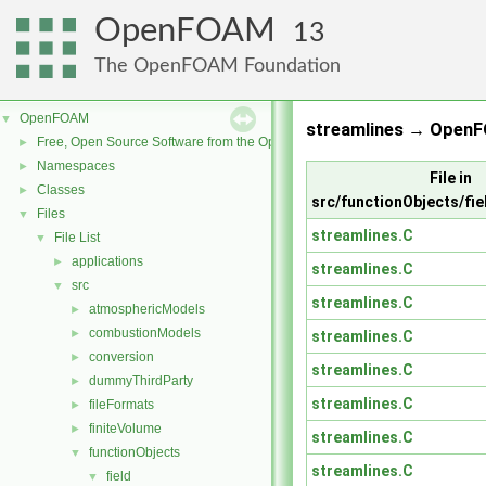
OpenFOAM
13
The OpenFOAM Foundation
OpenFOAM
▼
streamlines → OpenF
Free, Open Source Software from the OpenFOAM Foundation
►
Namespaces
►
File in
Classes
►
src/functionObjects/fie
Files
▼
streamlines.C
File List
▼
applications
►
streamlines.C
src
▼
streamlines.C
atmosphericModels
►
combustionModels
►
streamlines.C
conversion
►
streamlines.C
dummyThirdParty
►
streamlines.C
fileFormats
►
finiteVolume
►
streamlines.C
functionObjects
▼
streamlines.C
field
▼