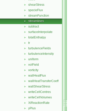
shearStress
►
specieFlux
►
streamFunction
►
streamlines
►
subtract
►
surfaceInterpolate
►
totalEnthalpy
►
tr
►
turbulenceFields
►
turbulenceIntensity
►
uniform
►
volField
►
vorticity
►
wallHeatFlux
►
wallHeatTransferCoeff
►
wallShearStress
►
writeCellCentres
►
writeCellVolumes
►
XiReactionRate
►
yPlus
►