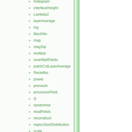
histogram
►
interfaceHeight
►
Lambda2
►
layerAverage
►
log
►
MachNo
►
mag
►
magSqr
►
multiply
►
nearWallFields
►
patchCutLayerAverage
►
PecletNo
►
power
►
pressure
►
processorField
►
Q
►
randomise
►
readFields
►
reconstruct
►
regionSizeDistribution
►
scale
►