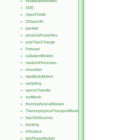
multiphaseModels
►
ODE
►
OpenFOAM
►
OSspecific
►
parallel
►
physicalProperties
►
polyTopoChange
►
Pstream
►
radiationModels
►
randomProcesses
►
renumber
►
rigidBodyMotion
►
sampling
►
specieTransfer
►
surfMesh
►
thermophysicalModels
►
ThermophysicalTransportModels
►
topoSetSources
►
tracking
►
triSurface
►
twoPhaseModels
►