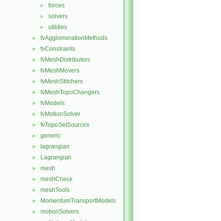
forces
►
solvers
►
utilities
►
fvAgglomerationMethods
►
fvConstraints
►
fvMeshDistributors
►
fvMeshMovers
►
fvMeshStitchers
►
fvMeshTopoChangers
►
fvModels
►
fvMotionSolver
►
fvTopoSetSources
►
generic
►
lagrangian
►
Lagrangian
►
mesh
►
meshCheck
►
meshTools
►
MomentumTransportModels
►
motionSolvers
►