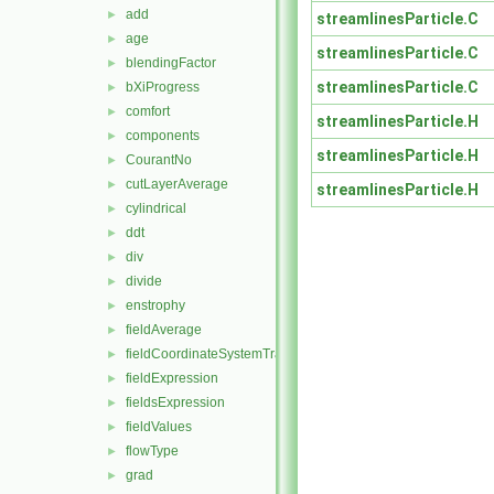
add
►
streamlinesParticle.C
age
►
streamlinesParticle.C
blendingFactor
►
streamlinesParticle.C
bXiProgress
►
comfort
►
streamlinesParticle.H
components
►
streamlinesParticle.H
CourantNo
►
cutLayerAverage
►
streamlinesParticle.H
cylindrical
►
ddt
►
div
►
divide
►
enstrophy
►
fieldAverage
►
fieldCoordinateSystemTransform
►
fieldExpression
►
fieldsExpression
►
fieldValues
►
flowType
►
grad
►