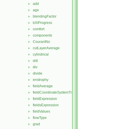
add
►
age
►
blendingFactor
►
bXiProgress
►
comfort
►
components
►
CourantNo
►
cutLayerAverage
►
cylindrical
►
ddt
►
div
►
divide
►
enstrophy
►
fieldAverage
►
fieldCoordinateSystemTransform
►
fieldExpression
►
fieldsExpression
►
fieldValues
►
flowType
►
grad
►