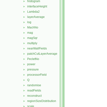
histogram
►
interfaceHeight
►
Lambda2
►
layerAverage
►
log
►
MachNo
►
mag
►
magSqr
►
multiply
►
nearWallFields
►
patchCutLayerAverage
►
PecletNo
►
power
►
pressure
►
processorField
►
Q
►
randomise
►
readFields
►
reconstruct
►
regionSizeDistribution
►
scale
►