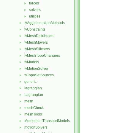
forces
►
solvers
►
utilities
►
fvAgglomerationMethods
►
fvConstraints
►
fvMeshDistributors
►
fvMeshMovers
►
fvMeshStitchers
►
fvMeshTopoChangers
►
fvModels
►
fvMotionSolver
►
fvTopoSetSources
►
generic
►
lagrangian
►
Lagrangian
►
mesh
►
meshCheck
►
meshTools
►
MomentumTransportModels
►
motionSolvers
►