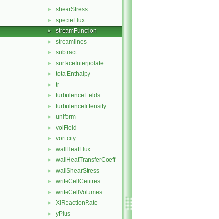
shearStress
►
specieFlux
►
streamFunction
►
streamlines
►
subtract
►
surfaceInterpolate
►
totalEnthalpy
►
tr
►
turbulenceFields
►
turbulenceIntensity
►
uniform
►
volField
►
vorticity
►
wallHeatFlux
►
wallHeatTransferCoeff
►
wallShearStress
►
writeCellCentres
►
writeCellVolumes
►
XiReactionRate
►
yPlus
►