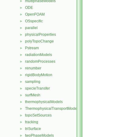
multiphaseModels
►
ODE
►
OpenFOAM
►
OSspecific
►
parallel
►
physicalProperties
►
polyTopoChange
►
Pstream
►
radiationModels
►
randomProcesses
►
renumber
►
rigidBodyMotion
►
sampling
►
specieTransfer
►
surfMesh
►
thermophysicalModels
►
ThermophysicalTransportModels
►
topoSetSources
►
tracking
►
triSurface
►
twoPhaseModels
►