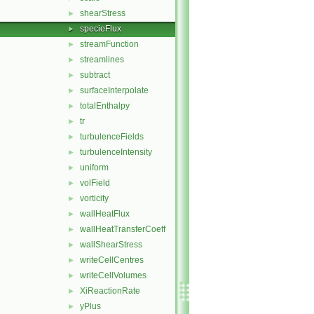
shearStress
►
specieFlux
►
streamFunction
►
streamlines
►
subtract
►
surfaceInterpolate
►
totalEnthalpy
►
tr
►
turbulenceFields
►
turbulenceIntensity
►
uniform
►
volField
►
vorticity
►
wallHeatFlux
►
wallHeatTransferCoeff
►
wallShearStress
►
writeCellCentres
►
writeCellVolumes
►
XiReactionRate
►
yPlus
►