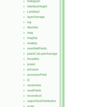
histogram
►
interfaceHeight
►
Lambda2
►
layerAverage
►
log
►
MachNo
►
mag
►
magSqr
►
multiply
►
nearWallFields
►
patchCutLayerAverage
►
PecletNo
►
power
►
pressure
►
processorField
►
Q
►
randomise
►
readFields
►
reconstruct
►
regionSizeDistribution
►
scale
►