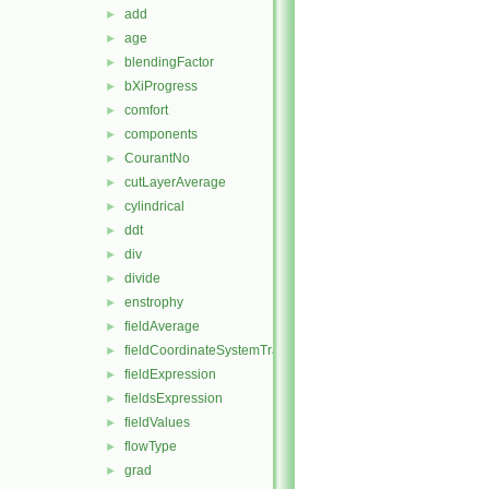
add
►
age
►
blendingFactor
►
bXiProgress
►
comfort
►
components
►
CourantNo
►
cutLayerAverage
►
cylindrical
►
ddt
►
div
►
divide
►
enstrophy
►
fieldAverage
►
fieldCoordinateSystemTransform
►
fieldExpression
►
fieldsExpression
►
fieldValues
►
flowType
►
grad
►