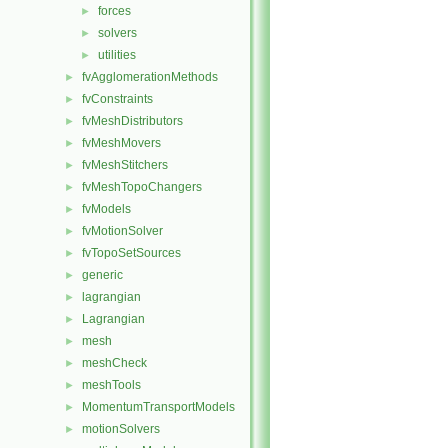
forces
►
solvers
►
utilities
►
fvAgglomerationMethods
►
fvConstraints
►
fvMeshDistributors
►
fvMeshMovers
►
fvMeshStitchers
►
fvMeshTopoChangers
►
fvModels
►
fvMotionSolver
►
fvTopoSetSources
►
generic
►
lagrangian
►
Lagrangian
►
mesh
►
meshCheck
►
meshTools
►
MomentumTransportModels
►
motionSolvers
►