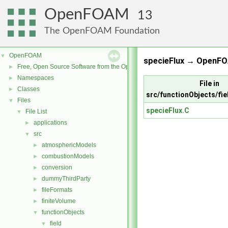
OpenFOAM
13
The OpenFOAM Foundation
OpenFOAM
▼
specieFlux → OpenFO
Free, Open Source Software from the OpenFOAM Foundation
►
Namespaces
►
File in
Classes
►
src/functionObjects/fie
Files
▼
specieFlux.C
File List
▼
applications
►
src
▼
atmosphericModels
►
combustionModels
►
conversion
►
dummyThirdParty
►
fileFormats
►
finiteVolume
►
functionObjects
▼
field
▼