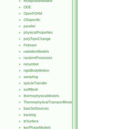
multiphaseModels
►
ODE
►
OpenFOAM
►
OSspecific
►
parallel
►
physicalProperties
►
polyTopoChange
►
Pstream
►
radiationModels
►
randomProcesses
►
renumber
►
rigidBodyMotion
►
sampling
►
specieTransfer
►
surfMesh
►
thermophysicalModels
►
ThermophysicalTransportModels
►
topoSetSources
►
tracking
►
triSurface
►
twoPhaseModels
►