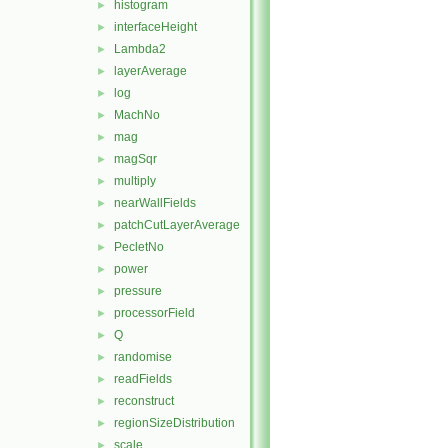
histogram
►
interfaceHeight
►
Lambda2
►
layerAverage
►
log
►
MachNo
►
mag
►
magSqr
►
multiply
►
nearWallFields
►
patchCutLayerAverage
►
PecletNo
►
power
►
pressure
►
processorField
►
Q
►
randomise
►
readFields
►
reconstruct
►
regionSizeDistribution
►
scale
►