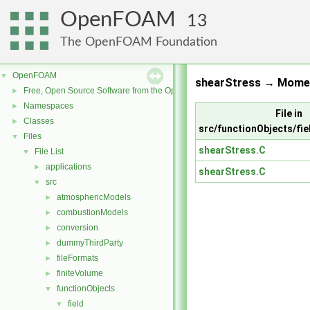
OpenFOAM
13
The OpenFOAM Foundation
OpenFOAM
▼
shearStress → Mome
Free, Open Source Software from the OpenFOAM Foundation
►
Namespaces
►
File in
Classes
►
src/functionObjects/fi
Files
▼
shearStress.C
File List
▼
applications
►
shearStress.C
src
▼
atmosphericModels
►
combustionModels
►
conversion
►
dummyThirdParty
►
fileFormats
►
finiteVolume
►
functionObjects
▼
field
▼