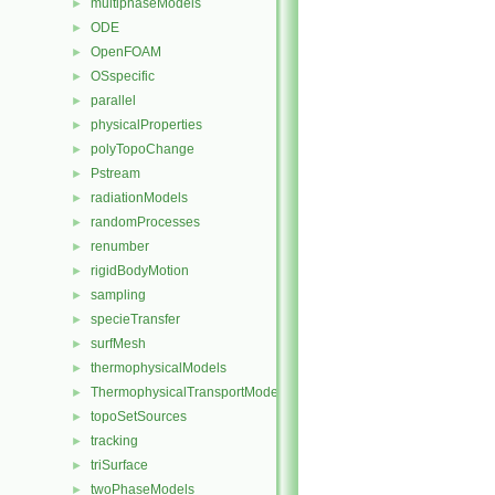
multiphaseModels
►
ODE
►
OpenFOAM
►
OSspecific
►
parallel
►
physicalProperties
►
polyTopoChange
►
Pstream
►
radiationModels
►
randomProcesses
►
renumber
►
rigidBodyMotion
►
sampling
►
specieTransfer
►
surfMesh
►
thermophysicalModels
►
ThermophysicalTransportModels
►
topoSetSources
►
tracking
►
triSurface
►
twoPhaseModels
►