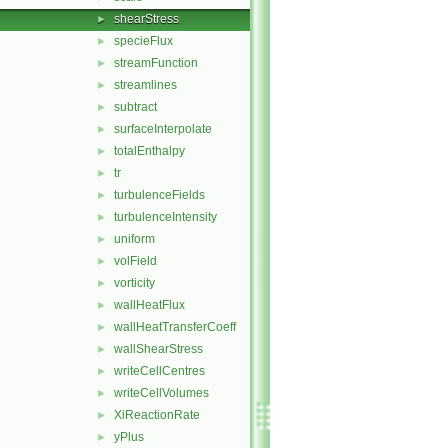
shearStress
►
specieFlux
►
streamFunction
►
streamlines
►
subtract
►
surfaceInterpolate
►
totalEnthalpy
►
tr
►
turbulenceFields
►
turbulenceIntensity
►
uniform
►
volField
►
vorticity
►
wallHeatFlux
►
wallHeatTransferCoeff
►
wallShearStress
►
writeCellCentres
►
writeCellVolumes
►
XiReactionRate
►
yPlus
►