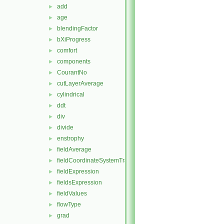
add
►
age
►
blendingFactor
►
bXiProgress
►
comfort
►
components
►
CourantNo
►
cutLayerAverage
►
cylindrical
►
ddt
►
div
►
divide
►
enstrophy
►
fieldAverage
►
fieldCoordinateSystemTransform
►
fieldExpression
►
fieldsExpression
►
fieldValues
►
flowType
►
grad
►