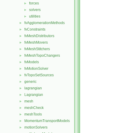
forces
►
solvers
►
utilities
►
fvAgglomerationMethods
►
fvConstraints
►
fvMeshDistributors
►
fvMeshMovers
►
fvMeshStitchers
►
fvMeshTopoChangers
►
fvModels
►
fvMotionSolver
►
fvTopoSetSources
►
generic
►
lagrangian
►
Lagrangian
►
mesh
►
meshCheck
►
meshTools
►
MomentumTransportModels
►
motionSolvers
►