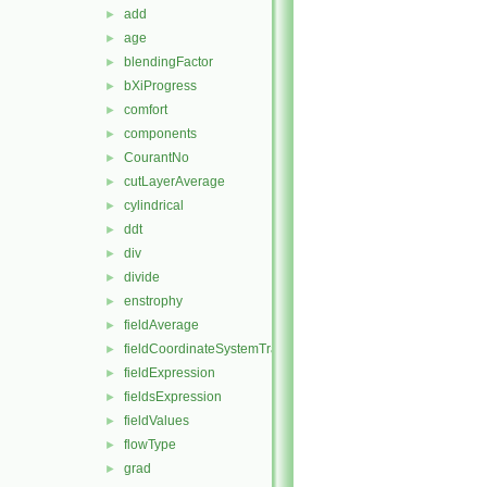
add
►
age
►
blendingFactor
►
bXiProgress
►
comfort
►
components
►
CourantNo
►
cutLayerAverage
►
cylindrical
►
ddt
►
div
►
divide
►
enstrophy
►
fieldAverage
►
fieldCoordinateSystemTransform
►
fieldExpression
►
fieldsExpression
►
fieldValues
►
flowType
►
grad
►