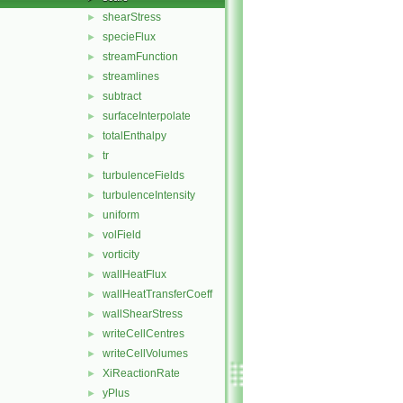
shearStress
►
specieFlux
►
streamFunction
►
streamlines
►
subtract
►
surfaceInterpolate
►
totalEnthalpy
►
tr
►
turbulenceFields
►
turbulenceIntensity
►
uniform
►
volField
►
vorticity
►
wallHeatFlux
►
wallHeatTransferCoeff
►
wallShearStress
►
writeCellCentres
►
writeCellVolumes
►
XiReactionRate
►
yPlus
►