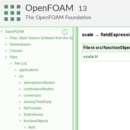
OpenFOAM
13
The OpenFOAM Foundation
OpenFOAM
▼
scale → fieldExpressi
Free, Open Source Software from the OpenFOAM Foundation
►
Namespaces
►
File in src/functionObje
Classes
►
scale.H
Files
▼
File List
▼
applications
►
src
▼
atmosphericModels
►
combustionModels
►
conversion
►
dummyThirdParty
►
fileFormats
►
finiteVolume
►
functionObjects
▼
field
▼