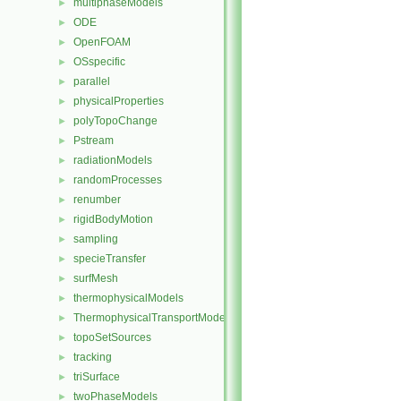
multiphaseModels
►
ODE
►
OpenFOAM
►
OSspecific
►
parallel
►
physicalProperties
►
polyTopoChange
►
Pstream
►
radiationModels
►
randomProcesses
►
renumber
►
rigidBodyMotion
►
sampling
►
specieTransfer
►
surfMesh
►
thermophysicalModels
►
ThermophysicalTransportModels
►
topoSetSources
►
tracking
►
triSurface
►
twoPhaseModels
►