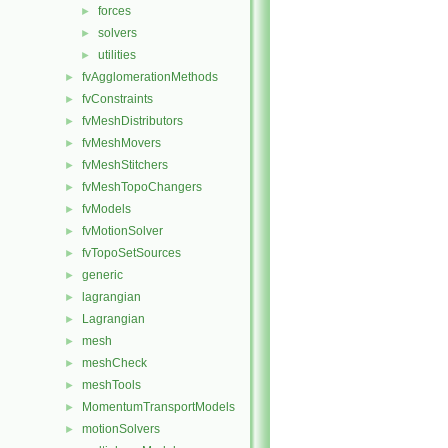
forces
►
solvers
►
utilities
►
fvAgglomerationMethods
►
fvConstraints
►
fvMeshDistributors
►
fvMeshMovers
►
fvMeshStitchers
►
fvMeshTopoChangers
►
fvModels
►
fvMotionSolver
►
fvTopoSetSources
►
generic
►
lagrangian
►
Lagrangian
►
mesh
►
meshCheck
►
meshTools
►
MomentumTransportModels
►
motionSolvers
►