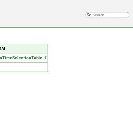
OAM
nTimeSelectionTable.H