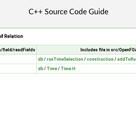
 Relation
s/field/readFields
Includes file in src/OpenF
db
/
runTimeSelection
/
construction
/
addToRu
db
/
Time
/
Time.H