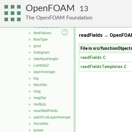
enstrophy
►
OpenFOAM
fieldAverage
►
13
fieldCoordinateSystemTransform
►
The OpenFOAM Foundation
fieldExpression
►
fieldsExpression
►
fieldValues
►
readFields → OpenFOAM
flowType
►
grad
►
File in src/functionObject
histogram
►
readFields.C
interfaceHeight
►
Lambda2
►
readFieldsTemplates.C
layerAverage
►
log
►
MachNo
►
mag
►
magSqr
►
multiply
►
nearWallFields
►
patchCutLayerAverage
►
PecletNo
►
power
►