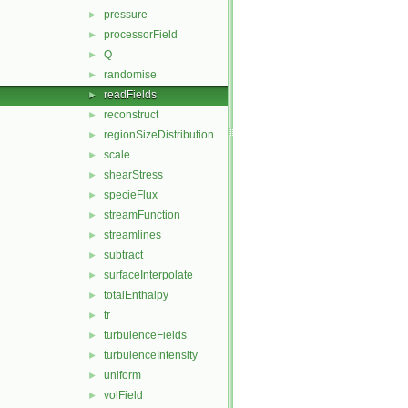
pressure
►
processorField
►
Q
►
randomise
►
readFields
►
reconstruct
►
regionSizeDistribution
►
scale
►
shearStress
►
specieFlux
►
streamFunction
►
streamlines
►
subtract
►
surfaceInterpolate
►
totalEnthalpy
►
tr
►
turbulenceFields
►
turbulenceIntensity
►
uniform
►
volField
►