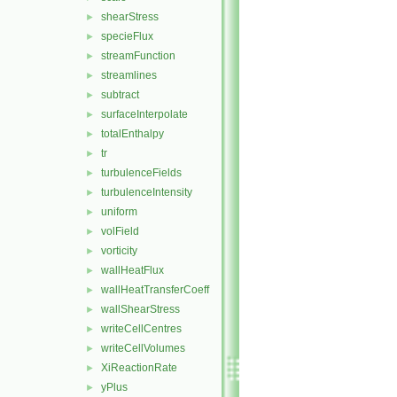
shearStress
►
specieFlux
►
streamFunction
►
streamlines
►
subtract
►
surfaceInterpolate
►
totalEnthalpy
►
tr
►
turbulenceFields
►
turbulenceIntensity
►
uniform
►
volField
►
vorticity
►
wallHeatFlux
►
wallHeatTransferCoeff
►
wallShearStress
►
writeCellCentres
►
writeCellVolumes
►
XiReactionRate
►
yPlus
►