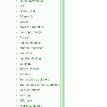
multiphaseModels
►
ODE
►
OpenFOAM
►
OSspecific
►
parallel
►
physicalProperties
►
polyTopoChange
►
Pstream
►
radiationModels
►
randomProcesses
►
renumber
►
rigidBodyMotion
►
sampling
►
specieTransfer
►
surfMesh
►
thermophysicalModels
►
ThermophysicalTransportModels
►
topoSetSources
►
tracking
►
triSurface
►
twoPhaseModels
►