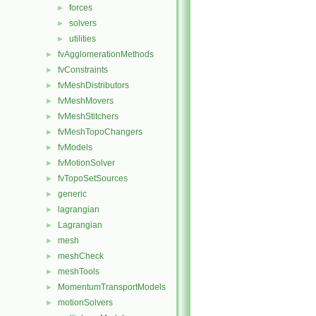
forces
►
solvers
►
utilities
►
fvAgglomerationMethods
►
fvConstraints
►
fvMeshDistributors
►
fvMeshMovers
►
fvMeshStitchers
►
fvMeshTopoChangers
►
fvModels
►
fvMotionSolver
►
fvTopoSetSources
►
generic
►
lagrangian
►
Lagrangian
►
mesh
►
meshCheck
►
meshTools
►
MomentumTransportModels
►
motionSolvers
►