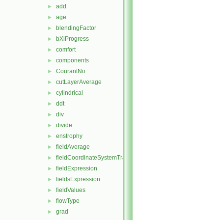
add
►
age
►
blendingFactor
►
bXiProgress
►
comfort
►
components
►
CourantNo
►
cutLayerAverage
►
cylindrical
►
ddt
►
div
►
divide
►
enstrophy
►
fieldAverage
►
fieldCoordinateSystemTransform
►
fieldExpression
►
fieldsExpression
►
fieldValues
►
flowType
►
grad
►