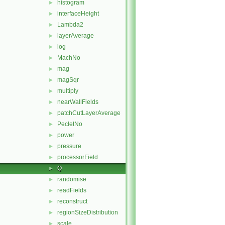
histogram
►
interfaceHeight
►
Lambda2
►
layerAverage
►
log
►
MachNo
►
mag
►
magSqr
►
multiply
►
nearWallFields
►
patchCutLayerAverage
►
PecletNo
►
power
►
pressure
►
processorField
►
Q
►
randomise
►
readFields
►
reconstruct
►
regionSizeDistribution
►
scale
►