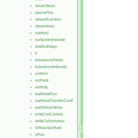
shearStress
►
specieFlux
►
streamFunction
►
streamlines
►
subtract
►
surfaceInterpolate
►
totalEnthalpy
►
tr
►
turbulenceFields
►
turbulenceIntensity
►
uniform
►
volField
►
vorticity
►
wallHeatFlux
►
wallHeatTransferCoeff
►
wallShearStress
►
writeCellCentres
►
writeCellVolumes
►
XiReactionRate
►
yPlus
►