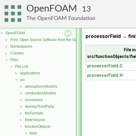
OpenFOAM
13
The OpenFOAM Foundation
OpenFOAM
▼
processorField → fin
Free, Open Source Software from the OpenFOAM Foundation
►
Namespaces
►
File in
Classes
►
src/functionObjects/fie
Files
▼
processorField.C
File List
▼
applications
►
processorField.H
src
▼
atmosphericModels
►
combustionModels
►
conversion
►
dummyThirdParty
►
fileFormats
►
finiteVolume
►
functionObjects
▼
field
▼