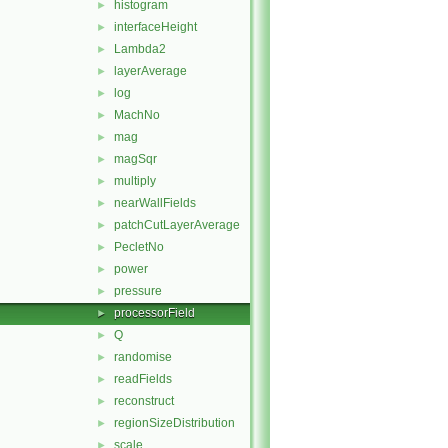
histogram
►
interfaceHeight
►
Lambda2
►
layerAverage
►
log
►
MachNo
►
mag
►
magSqr
►
multiply
►
nearWallFields
►
patchCutLayerAverage
►
PecletNo
►
power
►
pressure
►
processorField
►
Q
►
randomise
►
readFields
►
reconstruct
►
regionSizeDistribution
►
scale
►