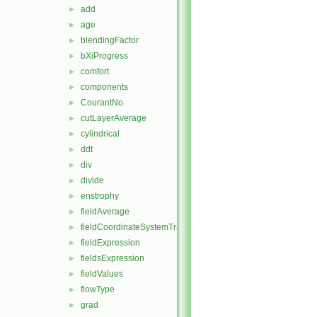
add
►
age
►
blendingFactor
►
bXiProgress
►
comfort
►
components
►
CourantNo
►
cutLayerAverage
►
cylindrical
►
ddt
►
div
►
divide
►
enstrophy
►
fieldAverage
►
fieldCoordinateSystemTransform
►
fieldExpression
►
fieldsExpression
►
fieldValues
►
flowType
►
grad
►