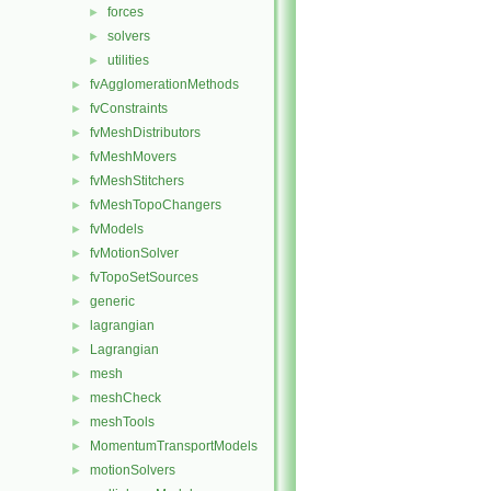
forces
►
solvers
►
utilities
►
fvAgglomerationMethods
►
fvConstraints
►
fvMeshDistributors
►
fvMeshMovers
►
fvMeshStitchers
►
fvMeshTopoChangers
►
fvModels
►
fvMotionSolver
►
fvTopoSetSources
►
generic
►
lagrangian
►
Lagrangian
►
mesh
►
meshCheck
►
meshTools
►
MomentumTransportModels
►
motionSolvers
►