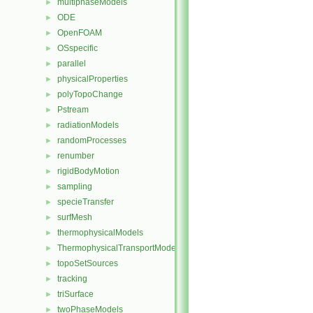
multiphaseModels
►
ODE
►
OpenFOAM
►
OSspecific
►
parallel
►
physicalProperties
►
polyTopoChange
►
Pstream
►
radiationModels
►
randomProcesses
►
renumber
►
rigidBodyMotion
►
sampling
►
specieTransfer
►
surfMesh
►
thermophysicalModels
►
ThermophysicalTransportModels
►
topoSetSources
►
tracking
►
triSurface
►
twoPhaseModels
►