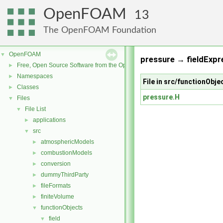
OpenFOAM
13
The OpenFOAM Foundation
OpenFOAM
▼
pressure → fieldExpr
Free, Open Source Software from the OpenFOAM Foundation
►
Namespaces
►
File in src/functionObje
Classes
►
pressure.H
Files
▼
File List
▼
applications
►
src
▼
atmosphericModels
►
combustionModels
►
conversion
►
dummyThirdParty
►
fileFormats
►
finiteVolume
►
functionObjects
▼
field
▼