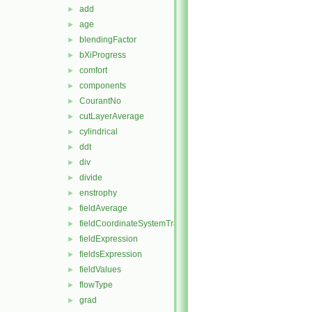
add
►
age
►
blendingFactor
►
bXiProgress
►
comfort
►
components
►
CourantNo
►
cutLayerAverage
►
cylindrical
►
ddt
►
div
►
divide
►
enstrophy
►
fieldAverage
►
fieldCoordinateSystemTransform
►
fieldExpression
►
fieldsExpression
►
fieldValues
►
flowType
►
grad
►