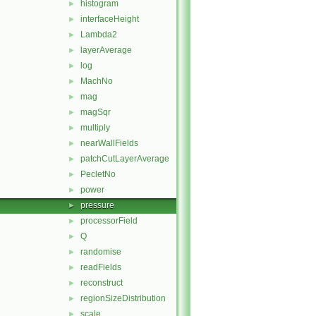
histogram
►
interfaceHeight
►
Lambda2
►
layerAverage
►
log
►
MachNo
►
mag
►
magSqr
►
multiply
►
nearWallFields
►
patchCutLayerAverage
►
PecletNo
►
power
►
pressure
►
processorField
►
Q
►
randomise
►
readFields
►
reconstruct
►
regionSizeDistribution
►
scale
►