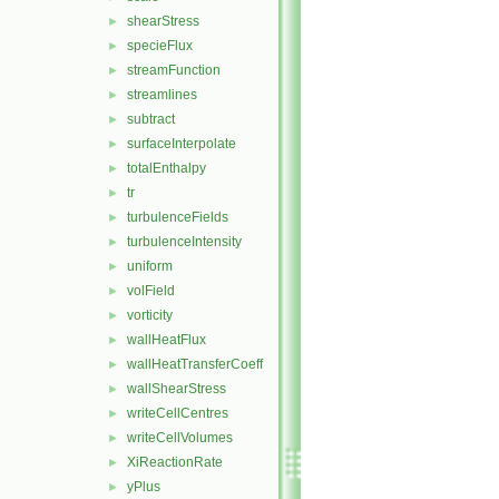
shearStress
►
specieFlux
►
streamFunction
►
streamlines
►
subtract
►
surfaceInterpolate
►
totalEnthalpy
►
tr
►
turbulenceFields
►
turbulenceIntensity
►
uniform
►
volField
►
vorticity
►
wallHeatFlux
►
wallHeatTransferCoeff
►
wallShearStress
►
writeCellCentres
►
writeCellVolumes
►
XiReactionRate
►
yPlus
►