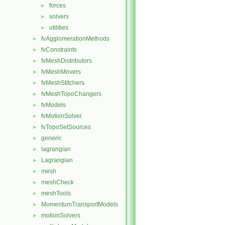
forces
►
solvers
►
utilities
►
fvAgglomerationMethods
►
fvConstraints
►
fvMeshDistributors
►
fvMeshMovers
►
fvMeshStitchers
►
fvMeshTopoChangers
►
fvModels
►
fvMotionSolver
►
fvTopoSetSources
►
generic
►
lagrangian
►
Lagrangian
►
mesh
►
meshCheck
►
meshTools
►
MomentumTransportModels
►
motionSolvers
►