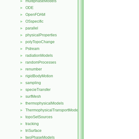
multiphaseModels
►
ODE
►
OpenFOAM
►
OSspecific
►
parallel
►
physicalProperties
►
polyTopoChange
►
Pstream
►
radiationModels
►
randomProcesses
►
renumber
►
rigidBodyMotion
►
sampling
►
specieTransfer
►
surfMesh
►
thermophysicalModels
►
ThermophysicalTransportModels
►
topoSetSources
►
tracking
►
triSurface
►
twoPhaseModels
►