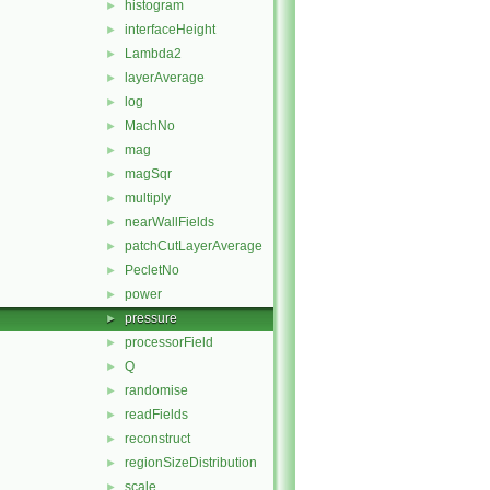
histogram
►
interfaceHeight
►
Lambda2
►
layerAverage
►
log
►
MachNo
►
mag
►
magSqr
►
multiply
►
nearWallFields
►
patchCutLayerAverage
►
PecletNo
►
power
►
pressure
►
processorField
►
Q
►
randomise
►
readFields
►
reconstruct
►
regionSizeDistribution
►
scale
►