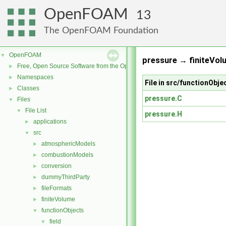
OpenFOAM
13
The OpenFOAM Foundation
OpenFOAM
▼
pressure → finiteVol
Free, Open Source Software from the OpenFOAM Foundation
►
Namespaces
►
File in src/functionObje
Classes
►
pressure.C
Files
▼
File List
▼
pressure.H
applications
►
src
▼
atmosphericModels
►
combustionModels
►
conversion
►
dummyThirdParty
►
fileFormats
►
finiteVolume
►
functionObjects
▼
field
▼