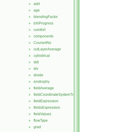
add
►
age
►
blendingFactor
►
bXiProgress
►
comfort
►
components
►
CourantNo
►
cutLayerAverage
►
cylindrical
►
ddt
►
div
►
divide
►
enstrophy
►
fieldAverage
►
fieldCoordinateSystemTransform
►
fieldExpression
►
fieldsExpression
►
fieldValues
►
flowType
►
grad
►