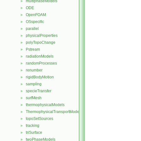
multiphaseModels
►
ODE
►
OpenFOAM
►
OSspecific
►
parallel
►
physicalProperties
►
polyTopoChange
►
Pstream
►
radiationModels
►
randomProcesses
►
renumber
►
rigidBodyMotion
►
sampling
►
specieTransfer
►
surfMesh
►
thermophysicalModels
►
ThermophysicalTransportModels
►
topoSetSources
►
tracking
►
triSurface
►
twoPhaseModels
►