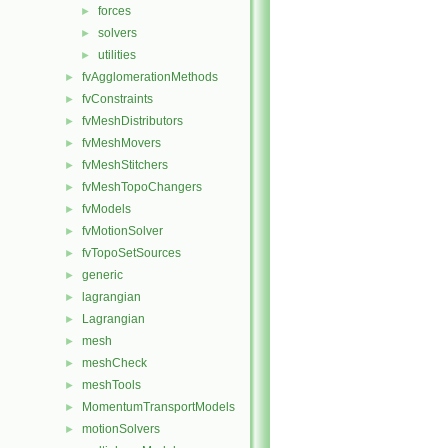
forces
►
solvers
►
utilities
►
fvAgglomerationMethods
►
fvConstraints
►
fvMeshDistributors
►
fvMeshMovers
►
fvMeshStitchers
►
fvMeshTopoChangers
►
fvModels
►
fvMotionSolver
►
fvTopoSetSources
►
generic
►
lagrangian
►
Lagrangian
►
mesh
►
meshCheck
►
meshTools
►
MomentumTransportModels
►
motionSolvers
►