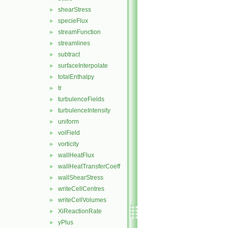
shearStress
►
specieFlux
►
streamFunction
►
streamlines
►
subtract
►
surfaceInterpolate
►
totalEnthalpy
►
tr
►
turbulenceFields
►
turbulenceIntensity
►
uniform
►
volField
►
vorticity
►
wallHeatFlux
►
wallHeatTransferCoeff
►
wallShearStress
►
writeCellCentres
►
writeCellVolumes
►
XiReactionRate
►
yPlus
►