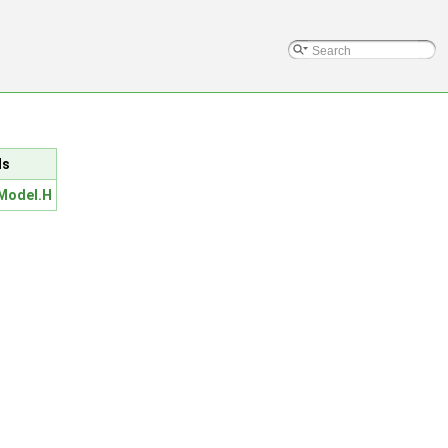
ls
Model.H