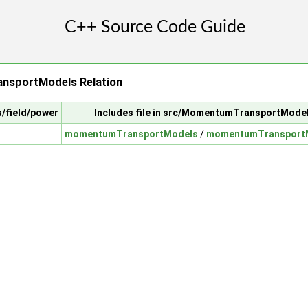
sportModels Relation
s/field/power
Includes file in src/MomentumTransportMode
momentumTransportModels
/
momentumTransport