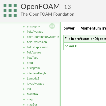
cutLayerAverage
►
OpenFOAM
cylindrical
►
13
ddt
►
The OpenFOAM Foundation
div
►
divide
►
enstrophy
►
power → MomentumTran
fieldAverage
►
fieldCoordinateSystemTransform
►
File in src/functionObject
fieldExpression
►
power.C
fieldsExpression
►
fieldValues
►
flowType
►
grad
►
histogram
►
interfaceHeight
►
Lambda2
►
layerAverage
►
log
►
MachNo
►
mag
►
magSqr
►