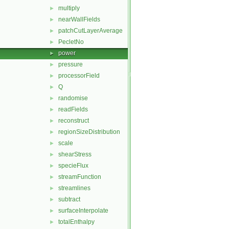
multiply
►
nearWallFields
►
patchCutLayerAverage
►
PecletNo
►
power
►
pressure
►
processorField
►
Q
►
randomise
►
readFields
►
reconstruct
►
regionSizeDistribution
►
scale
►
shearStress
►
specieFlux
►
streamFunction
►
streamlines
►
subtract
►
surfaceInterpolate
►
totalEnthalpy
►