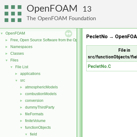
OpenFOAM
13
The OpenFOAM Foundation
OpenFOAM
▼
PecletNo → OpenFOA
Free, Open Source Software from the OpenFOAM Foundation
►
Namespaces
►
File in
Classes
►
src/functionObjects/fi
Files
▼
PecletNo.C
File List
▼
applications
►
src
▼
atmosphericModels
►
combustionModels
►
conversion
►
dummyThirdParty
►
fileFormats
►
finiteVolume
►
functionObjects
▼
field
▼