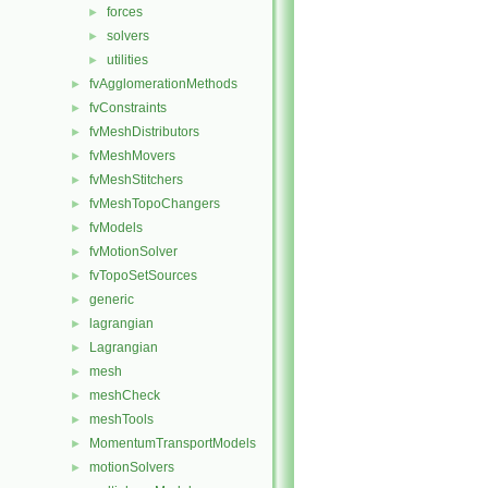
forces
►
solvers
►
utilities
►
fvAgglomerationMethods
►
fvConstraints
►
fvMeshDistributors
►
fvMeshMovers
►
fvMeshStitchers
►
fvMeshTopoChangers
►
fvModels
►
fvMotionSolver
►
fvTopoSetSources
►
generic
►
lagrangian
►
Lagrangian
►
mesh
►
meshCheck
►
meshTools
►
MomentumTransportModels
►
motionSolvers
►