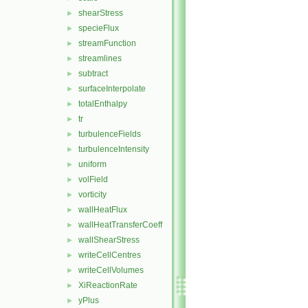
shearStress
►
specieFlux
►
streamFunction
►
streamlines
►
subtract
►
surfaceInterpolate
►
totalEnthalpy
►
tr
►
turbulenceFields
►
turbulenceIntensity
►
uniform
►
volField
►
vorticity
►
wallHeatFlux
►
wallHeatTransferCoeff
►
wallShearStress
►
writeCellCentres
►
writeCellVolumes
►
XiReactionRate
►
yPlus
►