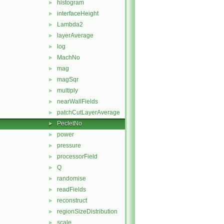
histogram
►
interfaceHeight
►
Lambda2
►
layerAverage
►
log
►
MachNo
►
mag
►
magSqr
►
multiply
►
nearWallFields
►
patchCutLayerAverage
►
PecletNo
►
power
►
pressure
►
processorField
►
Q
►
randomise
►
readFields
►
reconstruct
►
regionSizeDistribution
►
scale
►