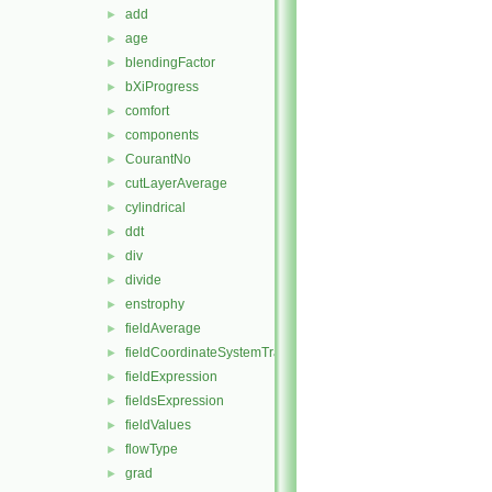
add
►
age
►
blendingFactor
►
bXiProgress
►
comfort
►
components
►
CourantNo
►
cutLayerAverage
►
cylindrical
►
ddt
►
div
►
divide
►
enstrophy
►
fieldAverage
►
fieldCoordinateSystemTransform
►
fieldExpression
►
fieldsExpression
►
fieldValues
►
flowType
►
grad
►