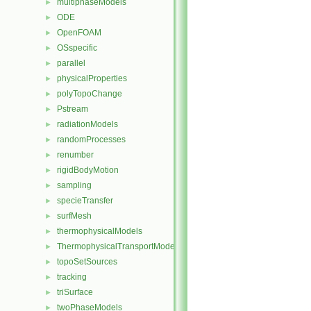
multiphaseModels
►
ODE
►
OpenFOAM
►
OSspecific
►
parallel
►
physicalProperties
►
polyTopoChange
►
Pstream
►
radiationModels
►
randomProcesses
►
renumber
►
rigidBodyMotion
►
sampling
►
specieTransfer
►
surfMesh
►
thermophysicalModels
►
ThermophysicalTransportModels
►
topoSetSources
►
tracking
►
triSurface
►
twoPhaseModels
►