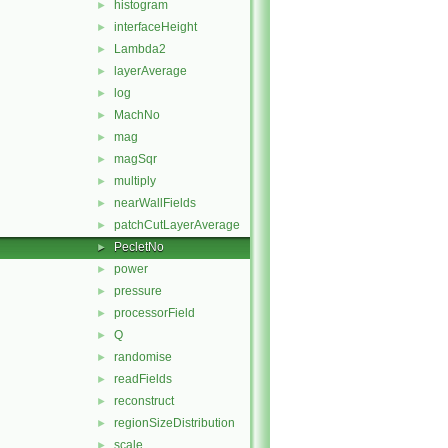
histogram
►
interfaceHeight
►
Lambda2
►
layerAverage
►
log
►
MachNo
►
mag
►
magSqr
►
multiply
►
nearWallFields
►
patchCutLayerAverage
►
PecletNo
►
power
►
pressure
►
processorField
►
Q
►
randomise
►
readFields
►
reconstruct
►
regionSizeDistribution
►
scale
►