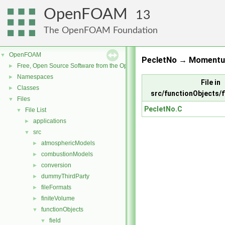
OpenFOAM
13
The OpenFOAM Foundation
OpenFOAM
▼
PecletNo → Momentu
Free, Open Source Software from the OpenFOAM Foundation
►
Namespaces
►
File in
Classes
►
src/functionObjects/f
Files
▼
PecletNo.C
File List
▼
applications
►
src
▼
atmosphericModels
►
combustionModels
►
conversion
►
dummyThirdParty
►
fileFormats
►
finiteVolume
►
functionObjects
▼
field
▼