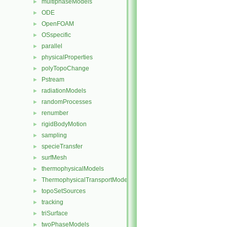
multiphaseModels
►
ODE
►
OpenFOAM
►
OSspecific
►
parallel
►
physicalProperties
►
polyTopoChange
►
Pstream
►
radiationModels
►
randomProcesses
►
renumber
►
rigidBodyMotion
►
sampling
►
specieTransfer
►
surfMesh
►
thermophysicalModels
►
ThermophysicalTransportModels
►
topoSetSources
►
tracking
►
triSurface
►
twoPhaseModels
►