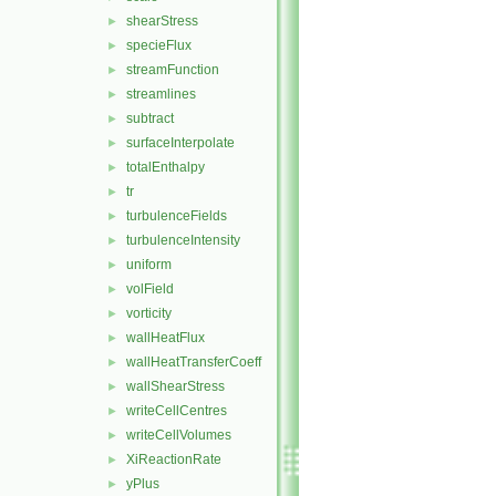
shearStress
►
specieFlux
►
streamFunction
►
streamlines
►
subtract
►
surfaceInterpolate
►
totalEnthalpy
►
tr
►
turbulenceFields
►
turbulenceIntensity
►
uniform
►
volField
►
vorticity
►
wallHeatFlux
►
wallHeatTransferCoeff
►
wallShearStress
►
writeCellCentres
►
writeCellVolumes
►
XiReactionRate
►
yPlus
►