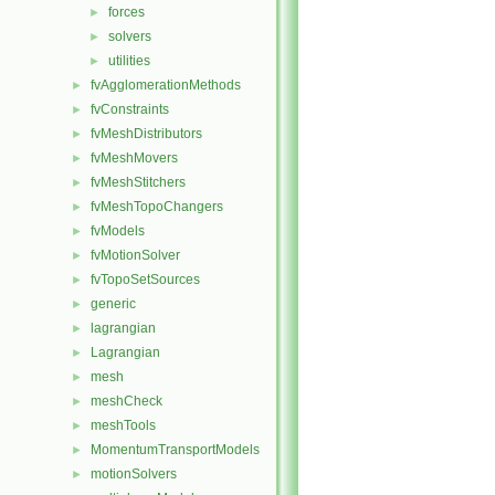
forces
►
solvers
►
utilities
►
fvAgglomerationMethods
►
fvConstraints
►
fvMeshDistributors
►
fvMeshMovers
►
fvMeshStitchers
►
fvMeshTopoChangers
►
fvModels
►
fvMotionSolver
►
fvTopoSetSources
►
generic
►
lagrangian
►
Lagrangian
►
mesh
►
meshCheck
►
meshTools
►
MomentumTransportModels
►
motionSolvers
►