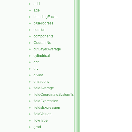
add
►
age
►
blendingFactor
►
bXiProgress
►
comfort
►
components
►
CourantNo
►
cutLayerAverage
►
cylindrical
►
ddt
►
div
►
divide
►
enstrophy
►
fieldAverage
►
fieldCoordinateSystemTransform
►
fieldExpression
►
fieldsExpression
►
fieldValues
►
flowType
►
grad
►