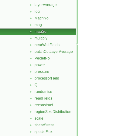
layerAverage
►
log
►
MachNo
►
mag
►
magSqr
►
multiply
►
nearWallFields
►
patchCutLayerAverage
►
PecletNo
►
power
►
pressure
►
processorField
►
Q
►
randomise
►
readFields
►
reconstruct
►
regionSizeDistribution
►
scale
►
shearStress
►
specieFlux
►