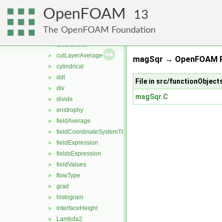
blendingFactor
►
OpenFOAM
bXiProgress
►
13
comfort
►
The OpenFOAM Foundation
components
►
CourantNo
►
cutLayerAverage
►
magSqr → OpenFOAM R
cylindrical
►
ddt
►
File in src/functionObjec
div
►
magSqr.C
divide
►
enstrophy
►
fieldAverage
►
fieldCoordinateSystemTransform
►
fieldExpression
►
fieldsExpression
►
fieldValues
►
flowType
►
grad
►
histogram
►
interfaceHeight
►
Lambda2
►