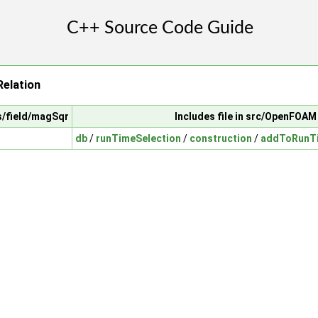
elation
ts/field/magSqr
Includes file in src/OpenFOAM
db
/
runTimeSelection
/
construction
/
addToRunTi