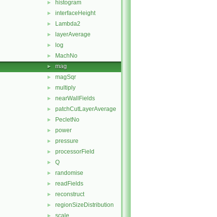
histogram
►
interfaceHeight
►
Lambda2
►
layerAverage
►
log
►
MachNo
►
mag
►
magSqr
►
multiply
►
nearWallFields
►
patchCutLayerAverage
►
PecletNo
►
power
►
pressure
►
processorField
►
Q
►
randomise
►
readFields
►
reconstruct
►
regionSizeDistribution
►
scale
►