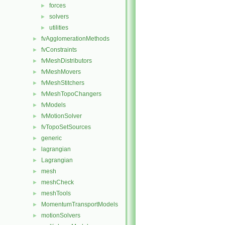
forces
►
solvers
►
utilities
►
fvAgglomerationMethods
►
fvConstraints
►
fvMeshDistributors
►
fvMeshMovers
►
fvMeshStitchers
►
fvMeshTopoChangers
►
fvModels
►
fvMotionSolver
►
fvTopoSetSources
►
generic
►
lagrangian
►
Lagrangian
►
mesh
►
meshCheck
►
meshTools
►
MomentumTransportModels
►
motionSolvers
►