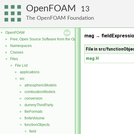
OpenFOAM
13
The OpenFOAM Foundation
OpenFOAM
▼
mag → fieldExpressio
Free, Open Source Software from the OpenFOAM Foundation
►
Namespaces
►
File in src/functionObje
Classes
►
mag.H
Files
▼
File List
▼
applications
►
src
▼
atmosphericModels
►
combustionModels
►
conversion
►
dummyThirdParty
►
fileFormats
►
finiteVolume
►
functionObjects
▼
field
▼