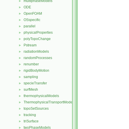
multiphaseModels
►
ODE
►
OpenFOAM
►
OSspecific
►
parallel
►
physicalProperties
►
polyTopoChange
►
Pstream
►
radiationModels
►
randomProcesses
►
renumber
►
rigidBodyMotion
►
sampling
►
specieTransfer
►
surfMesh
►
thermophysicalModels
►
ThermophysicalTransportModels
►
topoSetSources
►
tracking
►
triSurface
►
twoPhaseModels
►