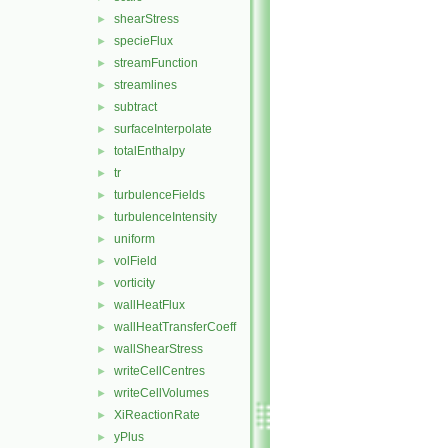
shearStress
►
specieFlux
►
streamFunction
►
streamlines
►
subtract
►
surfaceInterpolate
►
totalEnthalpy
►
tr
►
turbulenceFields
►
turbulenceIntensity
►
uniform
►
volField
►
vorticity
►
wallHeatFlux
►
wallHeatTransferCoeff
►
wallShearStress
►
writeCellCentres
►
writeCellVolumes
►
XiReactionRate
►
yPlus
►