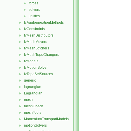
forces
►
solvers
►
utilities
►
fvAgglomerationMethods
►
fvConstraints
►
fvMeshDistributors
►
fvMeshMovers
►
fvMeshStitchers
►
fvMeshTopoChangers
►
fvModels
►
fvMotionSolver
►
fvTopoSetSources
►
generic
►
lagrangian
►
Lagrangian
►
mesh
►
meshCheck
►
meshTools
►
MomentumTransportModels
►
motionSolvers
►