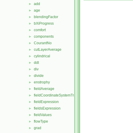
add
►
age
►
blendingFactor
►
bXiProgress
►
comfort
►
components
►
CourantNo
►
cutLayerAverage
►
cylindrical
►
ddt
►
div
►
divide
►
enstrophy
►
fieldAverage
►
fieldCoordinateSystemTransform
►
fieldExpression
►
fieldsExpression
►
fieldValues
►
flowType
►
grad
►