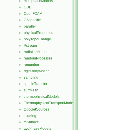
multiphaseModels
►
ODE
►
OpenFOAM
►
OSspecific
►
parallel
►
physicalProperties
►
polyTopoChange
►
Pstream
►
radiationModels
►
randomProcesses
►
renumber
►
rigidBodyMotion
►
sampling
►
specieTransfer
►
surfMesh
►
thermophysicalModels
►
ThermophysicalTransportModels
►
topoSetSources
►
tracking
►
triSurface
►
twoPhaseModels
►