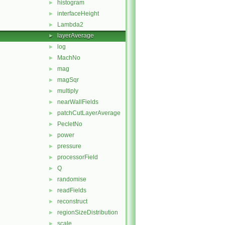
histogram
►
interfaceHeight
►
Lambda2
►
layerAverage
►
log
►
MachNo
►
mag
►
magSqr
►
multiply
►
nearWallFields
►
patchCutLayerAverage
►
PecletNo
►
power
►
pressure
►
processorField
►
Q
►
randomise
►
readFields
►
reconstruct
►
regionSizeDistribution
►
scale
►