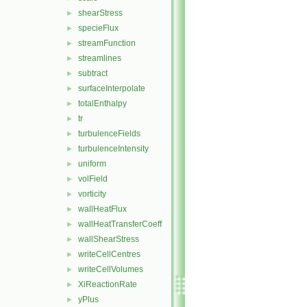
shearStress
►
specieFlux
►
streamFunction
►
streamlines
►
subtract
►
surfaceInterpolate
►
totalEnthalpy
►
tr
►
turbulenceFields
►
turbulenceIntensity
►
uniform
►
volField
►
vorticity
►
wallHeatFlux
►
wallHeatTransferCoeff
►
wallShearStress
►
writeCellCentres
►
writeCellVolumes
►
XiReactionRate
►
yPlus
►