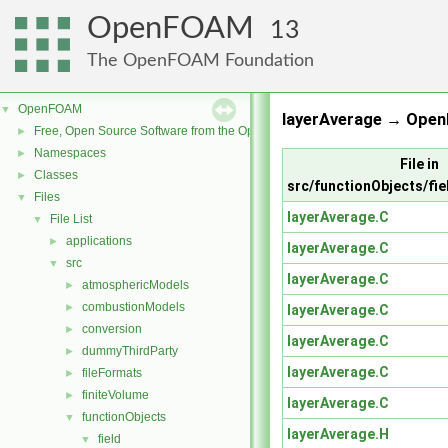
OpenFOAM
13
The OpenFOAM Foundation
OpenFOAM
▼
layerAverage → Open
Free, Open Source Software from the OpenFOAM Foundation
►
Namespaces
►
File in
Classes
►
src/functionObjects/fie
Files
▼
layerAverage.C
File List
▼
applications
►
layerAverage.C
src
▼
layerAverage.C
atmosphericModels
►
combustionModels
►
layerAverage.C
conversion
►
layerAverage.C
dummyThirdParty
►
layerAverage.C
fileFormats
►
finiteVolume
►
layerAverage.C
functionObjects
▼
layerAverage.H
field
▼