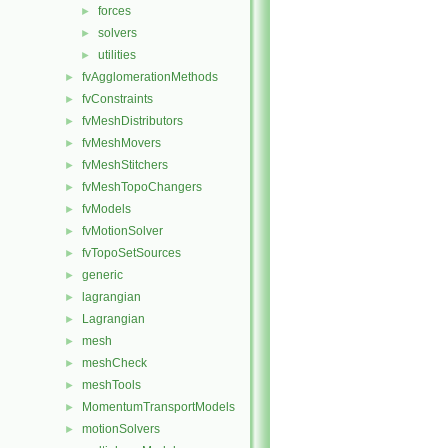
forces
►
solvers
►
utilities
►
fvAgglomerationMethods
►
fvConstraints
►
fvMeshDistributors
►
fvMeshMovers
►
fvMeshStitchers
►
fvMeshTopoChangers
►
fvModels
►
fvMotionSolver
►
fvTopoSetSources
►
generic
►
lagrangian
►
Lagrangian
►
mesh
►
meshCheck
►
meshTools
►
MomentumTransportModels
►
motionSolvers
►