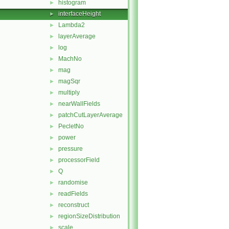
histogram
►
interfaceHeight
►
Lambda2
►
layerAverage
►
log
►
MachNo
►
mag
►
magSqr
►
multiply
►
nearWallFields
►
patchCutLayerAverage
►
PecletNo
►
power
►
pressure
►
processorField
►
Q
►
randomise
►
readFields
►
reconstruct
►
regionSizeDistribution
►
scale
►