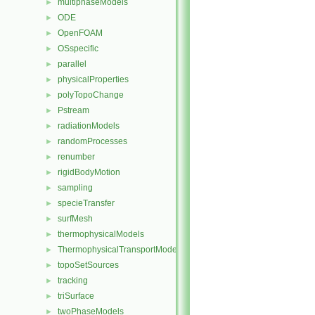
multiphaseModels
►
ODE
►
OpenFOAM
►
OSspecific
►
parallel
►
physicalProperties
►
polyTopoChange
►
Pstream
►
radiationModels
►
randomProcesses
►
renumber
►
rigidBodyMotion
►
sampling
►
specieTransfer
►
surfMesh
►
thermophysicalModels
►
ThermophysicalTransportModels
►
topoSetSources
►
tracking
►
triSurface
►
twoPhaseModels
►