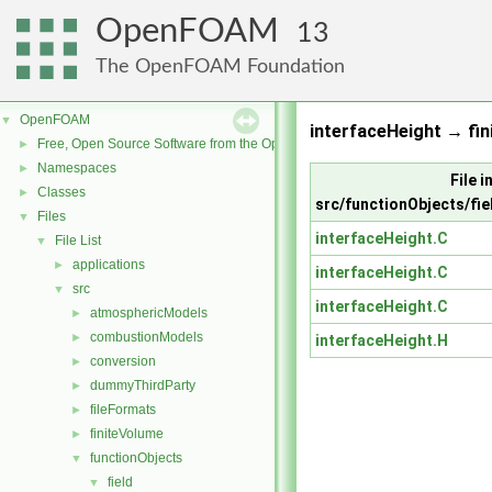
OpenFOAM
13
The OpenFOAM Foundation
OpenFOAM
▼
interfaceHeight → fin
Free, Open Source Software from the OpenFOAM Foundation
►
Namespaces
►
File i
Classes
►
src/functionObjects/fie
Files
▼
interfaceHeight.C
File List
▼
applications
►
interfaceHeight.C
src
▼
interfaceHeight.C
atmosphericModels
►
combustionModels
►
interfaceHeight.H
conversion
►
dummyThirdParty
►
fileFormats
►
finiteVolume
►
functionObjects
▼
field
▼