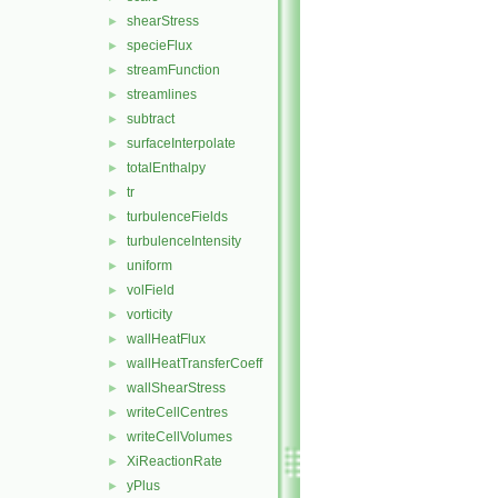
shearStress
►
specieFlux
►
streamFunction
►
streamlines
►
subtract
►
surfaceInterpolate
►
totalEnthalpy
►
tr
►
turbulenceFields
►
turbulenceIntensity
►
uniform
►
volField
►
vorticity
►
wallHeatFlux
►
wallHeatTransferCoeff
►
wallShearStress
►
writeCellCentres
►
writeCellVolumes
►
XiReactionRate
►
yPlus
►