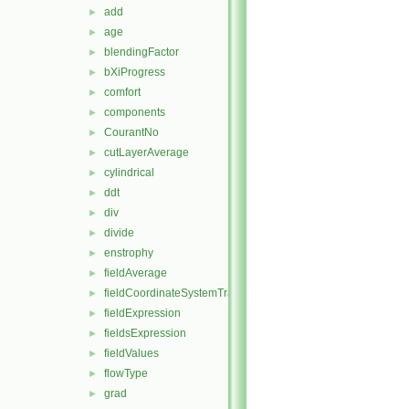
add
►
age
►
blendingFactor
►
bXiProgress
►
comfort
►
components
►
CourantNo
►
cutLayerAverage
►
cylindrical
►
ddt
►
div
►
divide
►
enstrophy
►
fieldAverage
►
fieldCoordinateSystemTransform
►
fieldExpression
►
fieldsExpression
►
fieldValues
►
flowType
►
grad
►