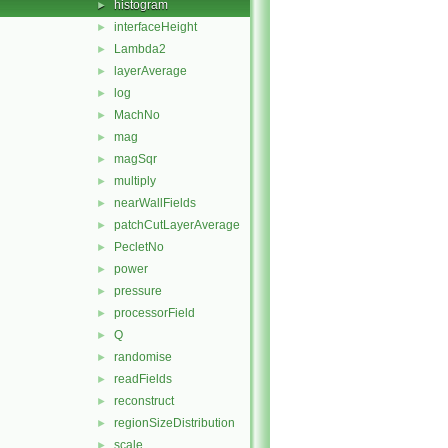
histogram
►
interfaceHeight
►
Lambda2
►
layerAverage
►
log
►
MachNo
►
mag
►
magSqr
►
multiply
►
nearWallFields
►
patchCutLayerAverage
►
PecletNo
►
power
►
pressure
►
processorField
►
Q
►
randomise
►
readFields
►
reconstruct
►
regionSizeDistribution
►
scale
►