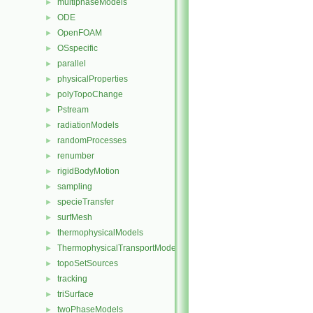
multiphaseModels
►
ODE
►
OpenFOAM
►
OSspecific
►
parallel
►
physicalProperties
►
polyTopoChange
►
Pstream
►
radiationModels
►
randomProcesses
►
renumber
►
rigidBodyMotion
►
sampling
►
specieTransfer
►
surfMesh
►
thermophysicalModels
►
ThermophysicalTransportModels
►
topoSetSources
►
tracking
►
triSurface
►
twoPhaseModels
►