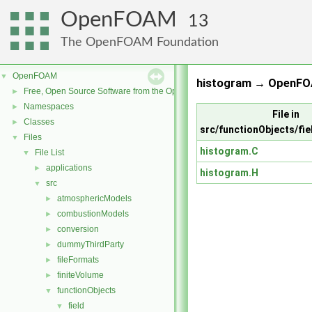
OpenFOAM
13
The OpenFOAM Foundation
OpenFOAM
▼
histogram → OpenFO
Free, Open Source Software from the OpenFOAM Foundation
►
Namespaces
►
File in
Classes
►
src/functionObjects/fi
Files
▼
histogram.C
File List
▼
applications
►
histogram.H
src
▼
atmosphericModels
►
combustionModels
►
conversion
►
dummyThirdParty
►
fileFormats
►
finiteVolume
►
functionObjects
▼
field
▼