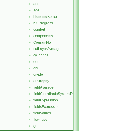
add
►
age
►
blendingFactor
►
bXiProgress
►
comfort
►
components
►
CourantNo
►
cutLayerAverage
►
cylindrical
►
ddt
►
div
►
divide
►
enstrophy
►
fieldAverage
►
fieldCoordinateSystemTransform
►
fieldExpression
►
fieldsExpression
►
fieldValues
►
flowType
►
grad
►