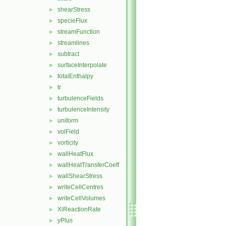
shearStress
►
specieFlux
►
streamFunction
►
streamlines
►
subtract
►
surfaceInterpolate
►
totalEnthalpy
►
tr
►
turbulenceFields
►
turbulenceIntensity
►
uniform
►
volField
►
vorticity
►
wallHeatFlux
►
wallHeatTransferCoeff
►
wallShearStress
►
writeCellCentres
►
writeCellVolumes
►
XiReactionRate
►
yPlus
►