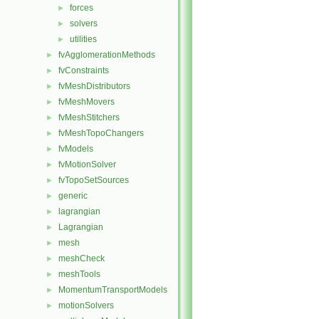
forces
►
solvers
►
utilities
►
fvAgglomerationMethods
►
fvConstraints
►
fvMeshDistributors
►
fvMeshMovers
►
fvMeshStitchers
►
fvMeshTopoChangers
►
fvModels
►
fvMotionSolver
►
fvTopoSetSources
►
generic
►
lagrangian
►
Lagrangian
►
mesh
►
meshCheck
►
meshTools
►
MomentumTransportModels
►
motionSolvers
►