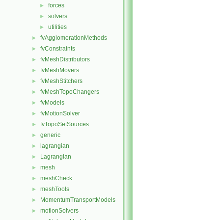
forces
►
solvers
►
utilities
►
fvAgglomerationMethods
►
fvConstraints
►
fvMeshDistributors
►
fvMeshMovers
►
fvMeshStitchers
►
fvMeshTopoChangers
►
fvModels
►
fvMotionSolver
►
fvTopoSetSources
►
generic
►
lagrangian
►
Lagrangian
►
mesh
►
meshCheck
►
meshTools
►
MomentumTransportModels
►
motionSolvers
►