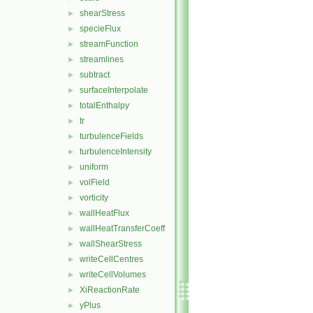
shearStress
►
specieFlux
►
streamFunction
►
streamlines
►
subtract
►
surfaceInterpolate
►
totalEnthalpy
►
tr
►
turbulenceFields
►
turbulenceIntensity
►
uniform
►
volField
►
vorticity
►
wallHeatFlux
►
wallHeatTransferCoeff
►
wallShearStress
►
writeCellCentres
►
writeCellVolumes
►
XiReactionRate
►
yPlus
►