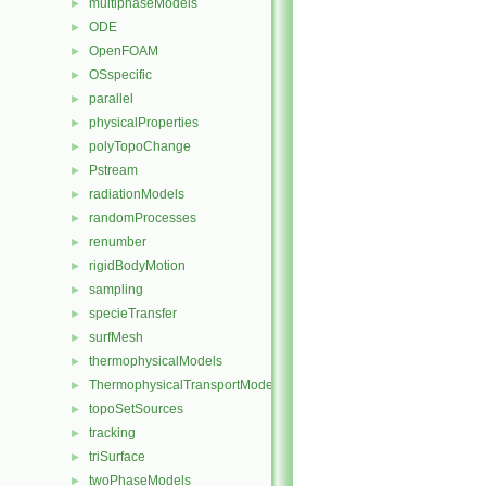
multiphaseModels
►
ODE
►
OpenFOAM
►
OSspecific
►
parallel
►
physicalProperties
►
polyTopoChange
►
Pstream
►
radiationModels
►
randomProcesses
►
renumber
►
rigidBodyMotion
►
sampling
►
specieTransfer
►
surfMesh
►
thermophysicalModels
►
ThermophysicalTransportModels
►
topoSetSources
►
tracking
►
triSurface
►
twoPhaseModels
►