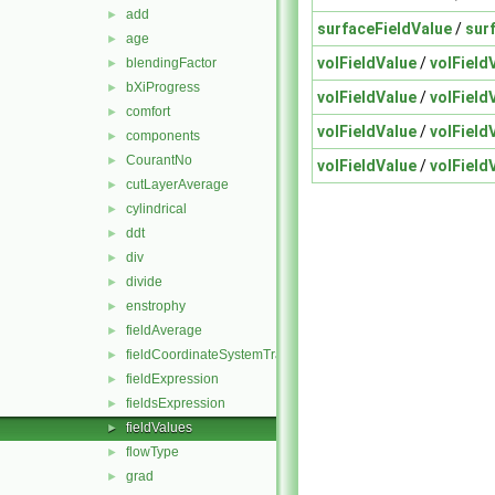
add
►
surfaceFieldValue
/
sur
age
►
volFieldValue
/
volField
blendingFactor
►
bXiProgress
►
volFieldValue
/
volField
comfort
►
volFieldValue
/
volField
components
►
CourantNo
►
volFieldValue
/
volField
cutLayerAverage
►
cylindrical
►
ddt
►
div
►
divide
►
enstrophy
►
fieldAverage
►
fieldCoordinateSystemTransform
►
fieldExpression
►
fieldsExpression
►
fieldValues
►
flowType
►
grad
►