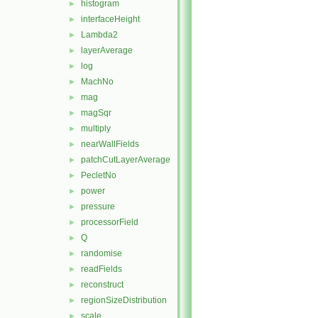
histogram
►
interfaceHeight
►
Lambda2
►
layerAverage
►
log
►
MachNo
►
mag
►
magSqr
►
multiply
►
nearWallFields
►
patchCutLayerAverage
►
PecletNo
►
power
►
pressure
►
processorField
►
Q
►
randomise
►
readFields
►
reconstruct
►
regionSizeDistribution
►
scale
►