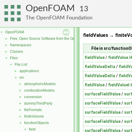
OpenFOAM
13
The OpenFOAM Foundation
OpenFOAM
▼
fieldValues → finiteV
Free, Open Source Software from the OpenFOAM Foundation
►
Namespaces
►
File in src/functionO
Classes
►
fieldValue
/
fieldValue.
Files
▼
File List
▼
fieldValueDelta
/
fieldV
applications
►
fieldValueDelta
/
fieldV
src
▼
atmosphericModels
►
fieldValue
/
fieldValueI.
combustionModels
►
surfaceFieldValue
/
sur
conversion
►
surfaceFieldValue
/
sur
dummyThirdParty
►
fileFormats
►
surfaceFieldValue
/
sur
finiteVolume
►
surfaceFieldValue
/
sur
functionObjects
▼
field
▼
surfaceFieldValue
/
sur