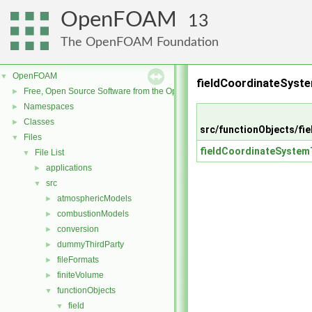
OpenFOAM
13
The OpenFOAM Foundation
OpenFOAM
▼
fieldCoordinateSyst
Free, Open Source Software from the OpenFOAM Foundation
►
Namespaces
►
Classes
►
src/functionObjects/fi
Files
▼
fieldCoordinateSystem
File List
▼
applications
►
src
▼
atmosphericModels
►
combustionModels
►
conversion
►
dummyThirdParty
►
fileFormats
►
finiteVolume
►
functionObjects
▼
field
▼