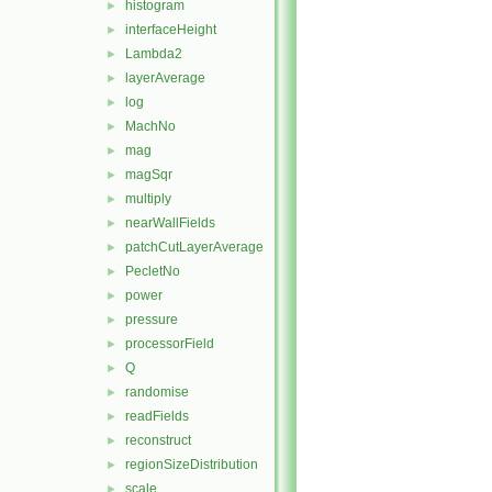
histogram
►
interfaceHeight
►
Lambda2
►
layerAverage
►
log
►
MachNo
►
mag
►
magSqr
►
multiply
►
nearWallFields
►
patchCutLayerAverage
►
PecletNo
►
power
►
pressure
►
processorField
►
Q
►
randomise
►
readFields
►
reconstruct
►
regionSizeDistribution
►
scale
►