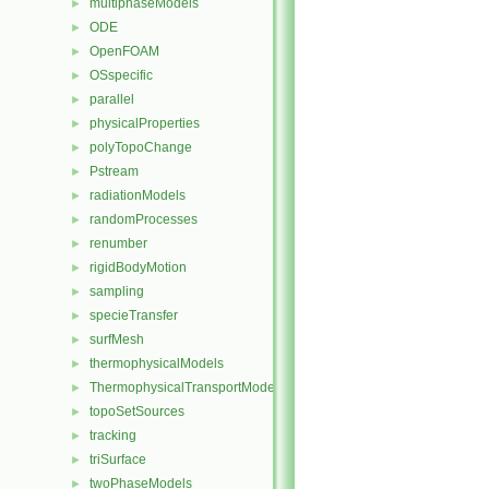
multiphaseModels
►
ODE
►
OpenFOAM
►
OSspecific
►
parallel
►
physicalProperties
►
polyTopoChange
►
Pstream
►
radiationModels
►
randomProcesses
►
renumber
►
rigidBodyMotion
►
sampling
►
specieTransfer
►
surfMesh
►
thermophysicalModels
►
ThermophysicalTransportModels
►
topoSetSources
►
tracking
►
triSurface
►
twoPhaseModels
►