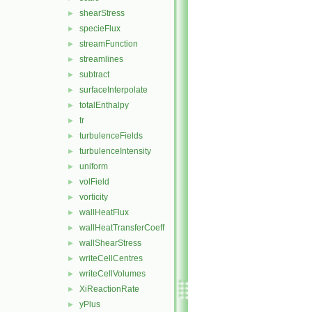
shearStress
►
specieFlux
►
streamFunction
►
streamlines
►
subtract
►
surfaceInterpolate
►
totalEnthalpy
►
tr
►
turbulenceFields
►
turbulenceIntensity
►
uniform
►
volField
►
vorticity
►
wallHeatFlux
►
wallHeatTransferCoeff
►
wallShearStress
►
writeCellCentres
►
writeCellVolumes
►
XiReactionRate
►
yPlus
►