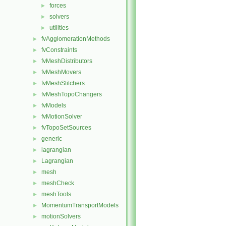
forces
►
solvers
►
utilities
►
fvAgglomerationMethods
►
fvConstraints
►
fvMeshDistributors
►
fvMeshMovers
►
fvMeshStitchers
►
fvMeshTopoChangers
►
fvModels
►
fvMotionSolver
►
fvTopoSetSources
►
generic
►
lagrangian
►
Lagrangian
►
mesh
►
meshCheck
►
meshTools
►
MomentumTransportModels
►
motionSolvers
►