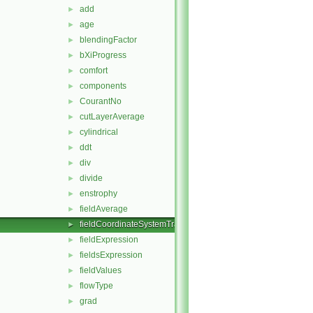
add
►
age
►
blendingFactor
►
bXiProgress
►
comfort
►
components
►
CourantNo
►
cutLayerAverage
►
cylindrical
►
ddt
►
div
►
divide
►
enstrophy
►
fieldAverage
►
fieldCoordinateSystemTransform
►
fieldExpression
►
fieldsExpression
►
fieldValues
►
flowType
►
grad
►