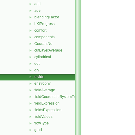
add
►
age
►
blendingFactor
►
bXiProgress
►
comfort
►
components
►
CourantNo
►
cutLayerAverage
►
cylindrical
►
ddt
►
div
►
divide
►
enstrophy
►
fieldAverage
►
fieldCoordinateSystemTransform
►
fieldExpression
►
fieldsExpression
►
fieldValues
►
flowType
►
grad
►