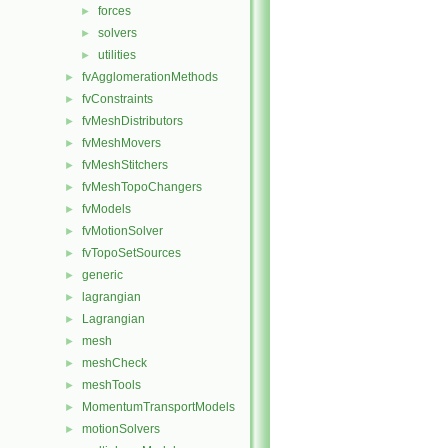
forces
►
solvers
►
utilities
►
fvAgglomerationMethods
►
fvConstraints
►
fvMeshDistributors
►
fvMeshMovers
►
fvMeshStitchers
►
fvMeshTopoChangers
►
fvModels
►
fvMotionSolver
►
fvTopoSetSources
►
generic
►
lagrangian
►
Lagrangian
►
mesh
►
meshCheck
►
meshTools
►
MomentumTransportModels
►
motionSolvers
►