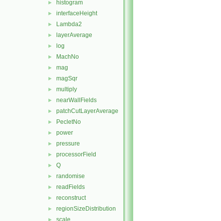
histogram
►
interfaceHeight
►
Lambda2
►
layerAverage
►
log
►
MachNo
►
mag
►
magSqr
►
multiply
►
nearWallFields
►
patchCutLayerAverage
►
PecletNo
►
power
►
pressure
►
processorField
►
Q
►
randomise
►
readFields
►
reconstruct
►
regionSizeDistribution
►
scale
►