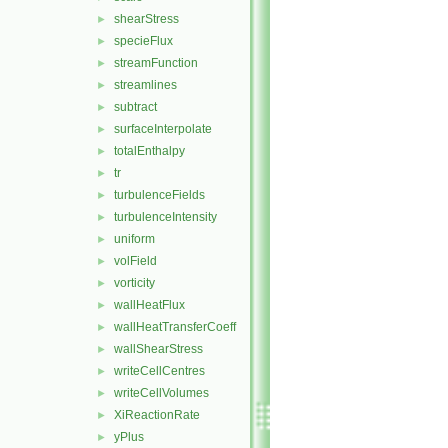
shearStress
►
specieFlux
►
streamFunction
►
streamlines
►
subtract
►
surfaceInterpolate
►
totalEnthalpy
►
tr
►
turbulenceFields
►
turbulenceIntensity
►
uniform
►
volField
►
vorticity
►
wallHeatFlux
►
wallHeatTransferCoeff
►
wallShearStress
►
writeCellCentres
►
writeCellVolumes
►
XiReactionRate
►
yPlus
►