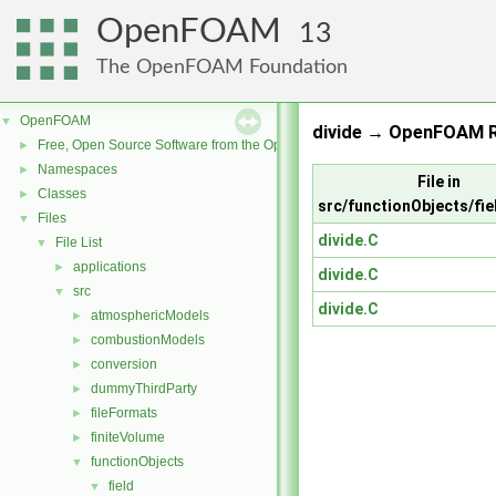
OpenFOAM
13
The OpenFOAM Foundation
OpenFOAM
▼
divide → OpenFOAM R
Free, Open Source Software from the OpenFOAM Foundation
►
Namespaces
►
File in
Classes
►
src/functionObjects/fie
Files
▼
divide.C
File List
▼
applications
►
divide.C
src
▼
divide.C
atmosphericModels
►
combustionModels
►
conversion
►
dummyThirdParty
►
fileFormats
►
finiteVolume
►
functionObjects
▼
field
▼