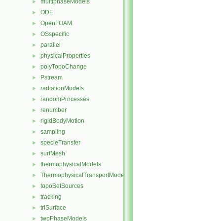
multiphaseModels
►
ODE
►
OpenFOAM
►
OSspecific
►
parallel
►
physicalProperties
►
polyTopoChange
►
Pstream
►
radiationModels
►
randomProcesses
►
renumber
►
rigidBodyMotion
►
sampling
►
specieTransfer
►
surfMesh
►
thermophysicalModels
►
ThermophysicalTransportModels
►
topoSetSources
►
tracking
►
triSurface
►
twoPhaseModels
►