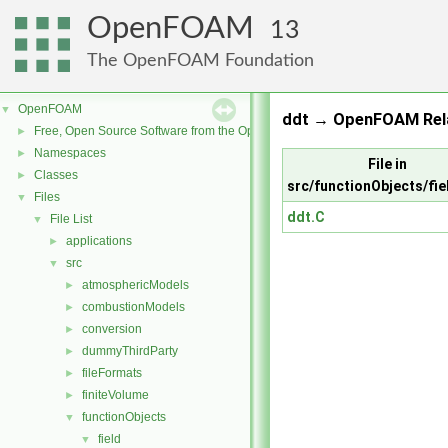
OpenFOAM
13
The OpenFOAM Foundation
OpenFOAM
▼
ddt → OpenFOAM Rel
Free, Open Source Software from the OpenFOAM Foundation
►
Namespaces
►
File in
Classes
►
src/functionObjects/fie
Files
▼
ddt.C
File List
▼
applications
►
src
▼
atmosphericModels
►
combustionModels
►
conversion
►
dummyThirdParty
►
fileFormats
►
finiteVolume
►
functionObjects
▼
field
▼