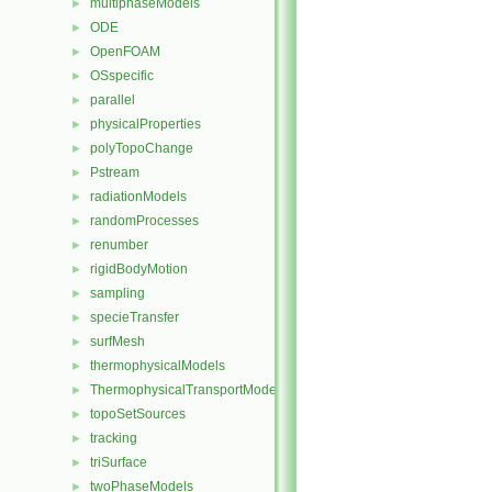
multiphaseModels
►
ODE
►
OpenFOAM
►
OSspecific
►
parallel
►
physicalProperties
►
polyTopoChange
►
Pstream
►
radiationModels
►
randomProcesses
►
renumber
►
rigidBodyMotion
►
sampling
►
specieTransfer
►
surfMesh
►
thermophysicalModels
►
ThermophysicalTransportModels
►
topoSetSources
►
tracking
►
triSurface
►
twoPhaseModels
►