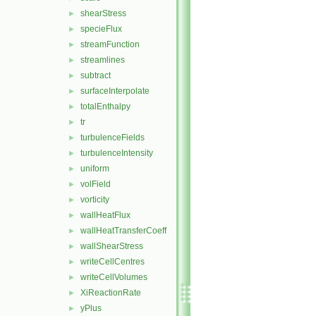
shearStress
►
specieFlux
►
streamFunction
►
streamlines
►
subtract
►
surfaceInterpolate
►
totalEnthalpy
►
tr
►
turbulenceFields
►
turbulenceIntensity
►
uniform
►
volField
►
vorticity
►
wallHeatFlux
►
wallHeatTransferCoeff
►
wallShearStress
►
writeCellCentres
►
writeCellVolumes
►
XiReactionRate
►
yPlus
►