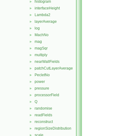
histogram
►
interfaceHeight
►
Lambda2
►
layerAverage
►
log
►
MachNo
►
mag
►
magSqr
►
multiply
►
nearWallFields
►
patchCutLayerAverage
►
PecletNo
►
power
►
pressure
►
processorField
►
Q
►
randomise
►
readFields
►
reconstruct
►
regionSizeDistribution
►
scale
►