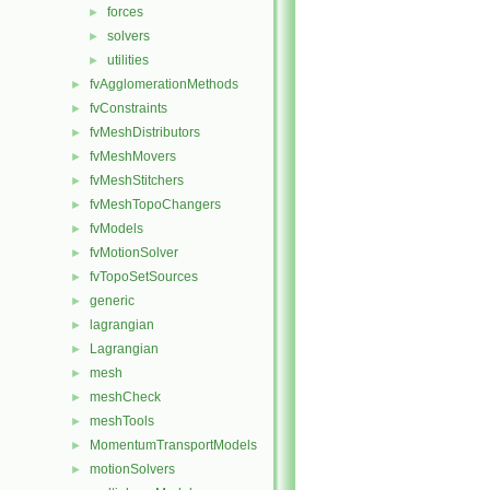
forces
►
solvers
►
utilities
►
fvAgglomerationMethods
►
fvConstraints
►
fvMeshDistributors
►
fvMeshMovers
►
fvMeshStitchers
►
fvMeshTopoChangers
►
fvModels
►
fvMotionSolver
►
fvTopoSetSources
►
generic
►
lagrangian
►
Lagrangian
►
mesh
►
meshCheck
►
meshTools
►
MomentumTransportModels
►
motionSolvers
►