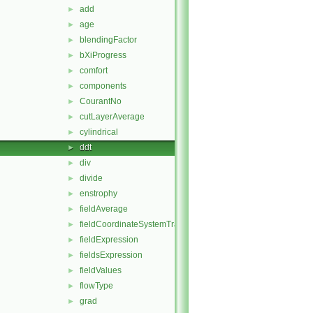
add
►
age
►
blendingFactor
►
bXiProgress
►
comfort
►
components
►
CourantNo
►
cutLayerAverage
►
cylindrical
►
ddt
►
div
►
divide
►
enstrophy
►
fieldAverage
►
fieldCoordinateSystemTransform
►
fieldExpression
►
fieldsExpression
►
fieldValues
►
flowType
►
grad
►