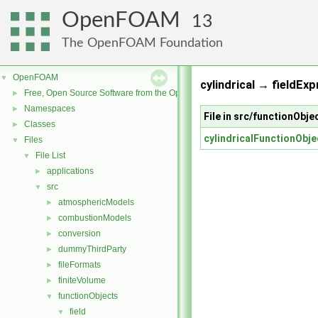
OpenFOAM
13
The OpenFOAM Foundation
OpenFOAM
▼
cylindrical → fieldExp
Free, Open Source Software from the OpenFOAM Foundation
►
Namespaces
►
File in src/functionObjec
Classes
►
cylindricalFunctionObje
Files
▼
File List
▼
applications
►
src
▼
atmosphericModels
►
combustionModels
►
conversion
►
dummyThirdParty
►
fileFormats
►
finiteVolume
►
functionObjects
▼
field
▼