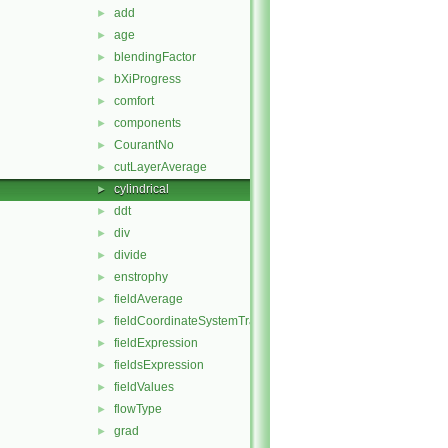
add
►
age
►
blendingFactor
►
bXiProgress
►
comfort
►
components
►
CourantNo
►
cutLayerAverage
►
cylindrical
►
ddt
►
div
►
divide
►
enstrophy
►
fieldAverage
►
fieldCoordinateSystemTransform
►
fieldExpression
►
fieldsExpression
►
fieldValues
►
flowType
►
grad
►