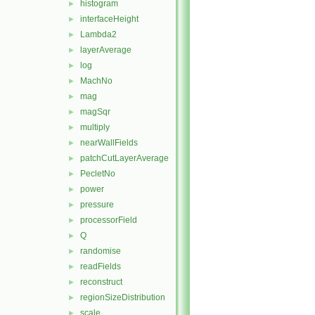
histogram
►
interfaceHeight
►
Lambda2
►
layerAverage
►
log
►
MachNo
►
mag
►
magSqr
►
multiply
►
nearWallFields
►
patchCutLayerAverage
►
PecletNo
►
power
►
pressure
►
processorField
►
Q
►
randomise
►
readFields
►
reconstruct
►
regionSizeDistribution
►
scale
►