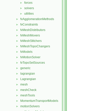
forces
►
solvers
►
utilities
►
fvAgglomerationMethods
►
fvConstraints
►
fvMeshDistributors
►
fvMeshMovers
►
fvMeshStitchers
►
fvMeshTopoChangers
►
fvModels
►
fvMotionSolver
►
fvTopoSetSources
►
generic
►
lagrangian
►
Lagrangian
►
mesh
►
meshCheck
►
meshTools
►
MomentumTransportModels
►
motionSolvers
►