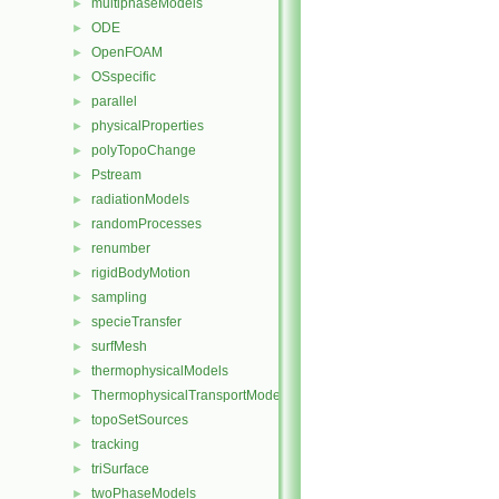
multiphaseModels
►
ODE
►
OpenFOAM
►
OSspecific
►
parallel
►
physicalProperties
►
polyTopoChange
►
Pstream
►
radiationModels
►
randomProcesses
►
renumber
►
rigidBodyMotion
►
sampling
►
specieTransfer
►
surfMesh
►
thermophysicalModels
►
ThermophysicalTransportModels
►
topoSetSources
►
tracking
►
triSurface
►
twoPhaseModels
►