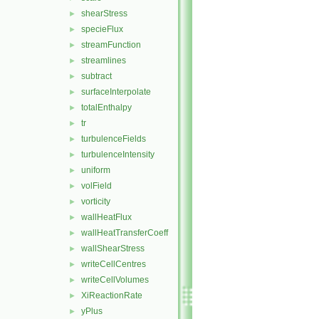
shearStress
►
specieFlux
►
streamFunction
►
streamlines
►
subtract
►
surfaceInterpolate
►
totalEnthalpy
►
tr
►
turbulenceFields
►
turbulenceIntensity
►
uniform
►
volField
►
vorticity
►
wallHeatFlux
►
wallHeatTransferCoeff
►
wallShearStress
►
writeCellCentres
►
writeCellVolumes
►
XiReactionRate
►
yPlus
►