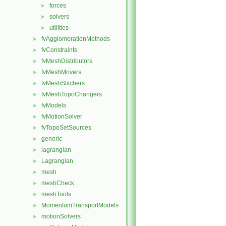
forces
►
solvers
►
utilities
►
fvAgglomerationMethods
►
fvConstraints
►
fvMeshDistributors
►
fvMeshMovers
►
fvMeshStitchers
►
fvMeshTopoChangers
►
fvModels
►
fvMotionSolver
►
fvTopoSetSources
►
generic
►
lagrangian
►
Lagrangian
►
mesh
►
meshCheck
►
meshTools
►
MomentumTransportModels
►
motionSolvers
►