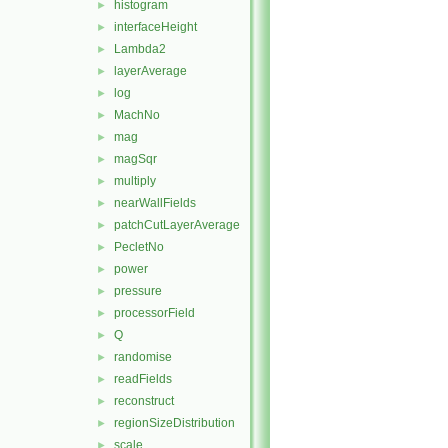
histogram
►
interfaceHeight
►
Lambda2
►
layerAverage
►
log
►
MachNo
►
mag
►
magSqr
►
multiply
►
nearWallFields
►
patchCutLayerAverage
►
PecletNo
►
power
►
pressure
►
processorField
►
Q
►
randomise
►
readFields
►
reconstruct
►
regionSizeDistribution
►
scale
►