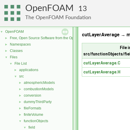
OpenFOAM
13
The OpenFOAM Foundation
OpenFOAM
▼
cutLayerAverage → m
Free, Open Source Software from the OpenFOAM Foundation
►
Namespaces
►
File i
Classes
►
src/functionObjects/fi
Files
▼
cutLayerAverage.C
File List
▼
applications
►
cutLayerAverage.H
src
▼
atmosphericModels
►
combustionModels
►
conversion
►
dummyThirdParty
►
fileFormats
►
finiteVolume
►
functionObjects
▼
field
▼