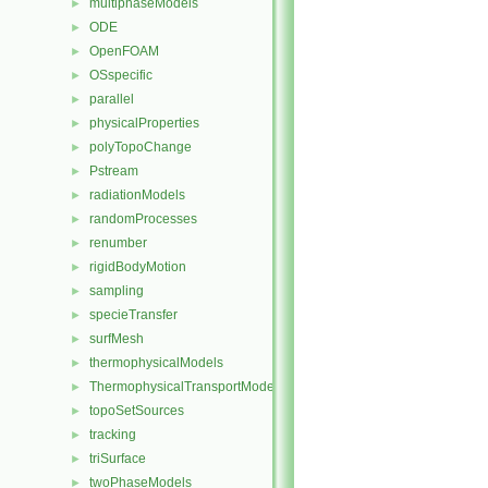
multiphaseModels
►
ODE
►
OpenFOAM
►
OSspecific
►
parallel
►
physicalProperties
►
polyTopoChange
►
Pstream
►
radiationModels
►
randomProcesses
►
renumber
►
rigidBodyMotion
►
sampling
►
specieTransfer
►
surfMesh
►
thermophysicalModels
►
ThermophysicalTransportModels
►
topoSetSources
►
tracking
►
triSurface
►
twoPhaseModels
►