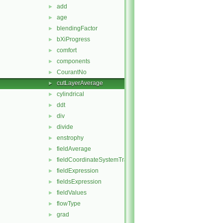
add
►
age
►
blendingFactor
►
bXiProgress
►
comfort
►
components
►
CourantNo
►
cutLayerAverage
►
cylindrical
►
ddt
►
div
►
divide
►
enstrophy
►
fieldAverage
►
fieldCoordinateSystemTransform
►
fieldExpression
►
fieldsExpression
►
fieldValues
►
flowType
►
grad
►