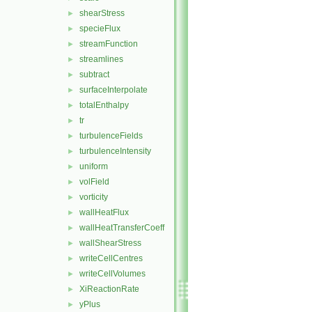
shearStress
►
specieFlux
►
streamFunction
►
streamlines
►
subtract
►
surfaceInterpolate
►
totalEnthalpy
►
tr
►
turbulenceFields
►
turbulenceIntensity
►
uniform
►
volField
►
vorticity
►
wallHeatFlux
►
wallHeatTransferCoeff
►
wallShearStress
►
writeCellCentres
►
writeCellVolumes
►
XiReactionRate
►
yPlus
►