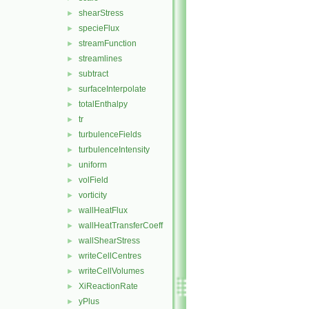
shearStress
►
specieFlux
►
streamFunction
►
streamlines
►
subtract
►
surfaceInterpolate
►
totalEnthalpy
►
tr
►
turbulenceFields
►
turbulenceIntensity
►
uniform
►
volField
►
vorticity
►
wallHeatFlux
►
wallHeatTransferCoeff
►
wallShearStress
►
writeCellCentres
►
writeCellVolumes
►
XiReactionRate
►
yPlus
►