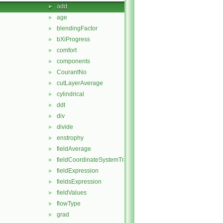
add
►
age
►
blendingFactor
►
bXiProgress
►
comfort
►
components
►
CourantNo
►
cutLayerAverage
►
cylindrical
►
ddt
►
div
►
divide
►
enstrophy
►
fieldAverage
►
fieldCoordinateSystemTransform
►
fieldExpression
►
fieldsExpression
►
fieldValues
►
flowType
►
grad
►