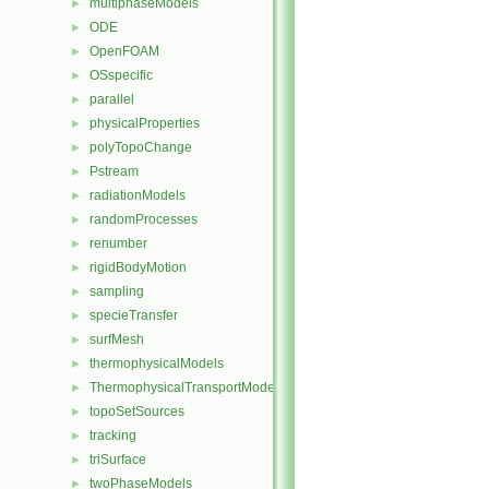
multiphaseModels
►
ODE
►
OpenFOAM
►
OSspecific
►
parallel
►
physicalProperties
►
polyTopoChange
►
Pstream
►
radiationModels
►
randomProcesses
►
renumber
►
rigidBodyMotion
►
sampling
►
specieTransfer
►
surfMesh
►
thermophysicalModels
►
ThermophysicalTransportModels
►
topoSetSources
►
tracking
►
triSurface
►
twoPhaseModels
►