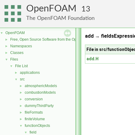
OpenFOAM
13
The OpenFOAM Foundation
OpenFOAM
▼
add → fieldsExpressi
Free, Open Source Software from the OpenFOAM Foundation
►
Namespaces
►
File in src/functionObje
Classes
►
add.H
Files
▼
File List
▼
applications
►
src
▼
atmosphericModels
►
combustionModels
►
conversion
►
dummyThirdParty
►
fileFormats
►
finiteVolume
►
functionObjects
▼
field
▼