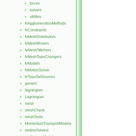
forces
►
solvers
►
utilities
►
fvAgglomerationMethods
►
fvConstraints
►
fvMeshDistributors
►
fvMeshMovers
►
fvMeshStitchers
►
fvMeshTopoChangers
►
fvModels
►
fvMotionSolver
►
fvTopoSetSources
►
generic
►
lagrangian
►
Lagrangian
►
mesh
►
meshCheck
►
meshTools
►
MomentumTransportModels
►
motionSolvers
►