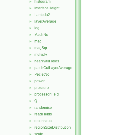
histogram
►
interfaceHeight
►
Lambda2
►
layerAverage
►
log
►
MachNo
►
mag
►
magSqr
►
multiply
►
nearWallFields
►
patchCutLayerAverage
►
PecletNo
►
power
►
pressure
►
processorField
►
Q
►
randomise
►
readFields
►
reconstruct
►
regionSizeDistribution
►
scale
►