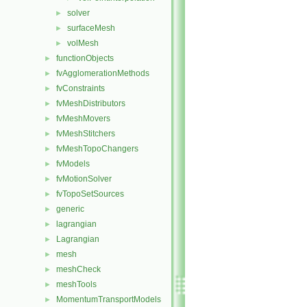
solver
►
surfaceMesh
►
volMesh
►
functionObjects
►
fvAgglomerationMethods
►
fvConstraints
►
fvMeshDistributors
►
fvMeshMovers
►
fvMeshStitchers
►
fvMeshTopoChangers
►
fvModels
►
fvMotionSolver
►
fvTopoSetSources
►
generic
►
lagrangian
►
Lagrangian
►
mesh
►
meshCheck
►
meshTools
►
MomentumTransportModels
►