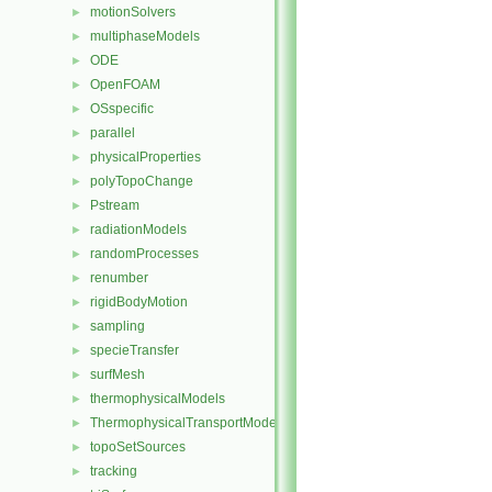
motionSolvers
►
multiphaseModels
►
ODE
►
OpenFOAM
►
OSspecific
►
parallel
►
physicalProperties
►
polyTopoChange
►
Pstream
►
radiationModels
►
randomProcesses
►
renumber
►
rigidBodyMotion
►
sampling
►
specieTransfer
►
surfMesh
►
thermophysicalModels
►
ThermophysicalTransportModels
►
topoSetSources
►
tracking
►