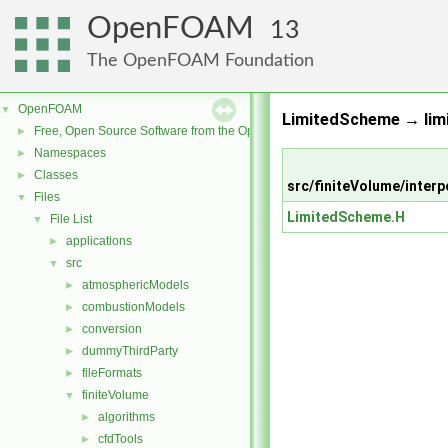
OpenFOAM
13
The OpenFOAM Foundation
OpenFOAM
▼
LimitedScheme → limi
Free, Open Source Software from the OpenFOAM Foundation
►
Namespaces
►
Classes
►
src/finiteVolume/inter
Files
▼
LimitedScheme.H
File List
▼
applications
►
src
▼
atmosphericModels
►
combustionModels
►
conversion
►
dummyThirdParty
►
fileFormats
►
finiteVolume
▼
algorithms
►
cfdTools
►