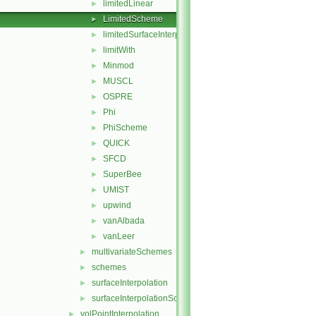
limitedLinear
►
LimitedScheme
►
limitedSurfaceInterpolationScheme
►
limitWith
►
Minmod
►
MUSCL
►
OSPRE
►
Phi
►
PhiScheme
►
QUICK
►
SFCD
►
SuperBee
►
UMIST
►
upwind
►
vanAlbada
►
vanLeer
►
multivariateSchemes
►
schemes
►
surfaceInterpolation
►
surfaceInterpolationScheme
►
volPointInterpolation
►