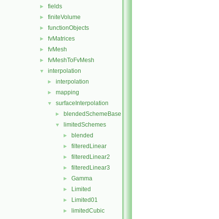
fields
►
finiteVolume
►
functionObjects
►
fvMatrices
►
fvMesh
►
fvMeshToFvMesh
►
interpolation
▼
interpolation
►
mapping
►
surfaceInterpolation
▼
blendedSchemeBase
►
limitedSchemes
▼
blended
►
filteredLinear
►
filteredLinear2
►
filteredLinear3
►
Gamma
►
Limited
►
Limited01
►
limitedCubic
►