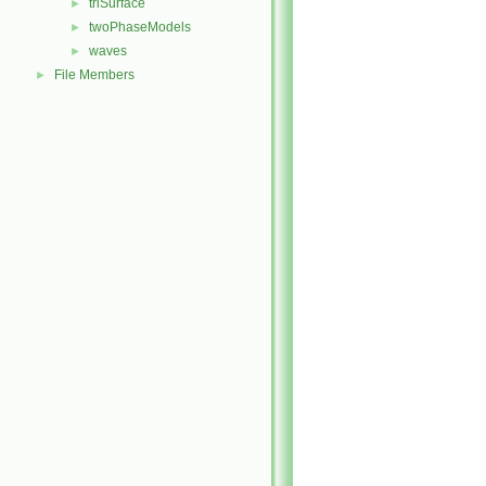
triSurface
►
twoPhaseModels
►
waves
►
File Members
►