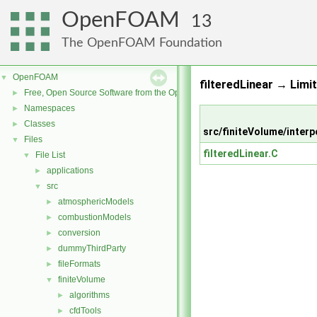
OpenFOAM
13
The OpenFOAM Foundation
OpenFOAM
▼
filteredLinear → Lim
Free, Open Source Software from the OpenFOAM Foundation
►
Namespaces
►
Classes
►
src/finiteVolume/interp
Files
▼
filteredLinear.C
File List
▼
applications
►
src
▼
atmosphericModels
►
combustionModels
►
conversion
►
dummyThirdParty
►
fileFormats
►
finiteVolume
▼
algorithms
►
cfdTools
►