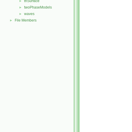
triSurface
►
twoPhaseModels
►
waves
►
File Members
►