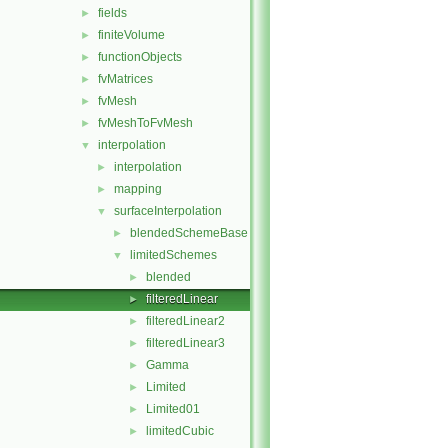
fields
►
finiteVolume
►
functionObjects
►
fvMatrices
►
fvMesh
►
fvMeshToFvMesh
►
interpolation
▼
interpolation
►
mapping
►
surfaceInterpolation
▼
blendedSchemeBase
►
limitedSchemes
▼
blended
►
filteredLinear
►
filteredLinear2
►
filteredLinear3
►
Gamma
►
Limited
►
Limited01
►
limitedCubic
►