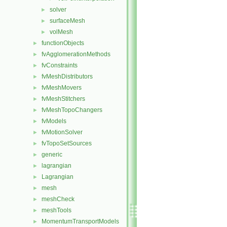
solver
►
surfaceMesh
►
volMesh
►
functionObjects
►
fvAgglomerationMethods
►
fvConstraints
►
fvMeshDistributors
►
fvMeshMovers
►
fvMeshStitchers
►
fvMeshTopoChangers
►
fvModels
►
fvMotionSolver
►
fvTopoSetSources
►
generic
►
lagrangian
►
Lagrangian
►
mesh
►
meshCheck
►
meshTools
►
MomentumTransportModels
►