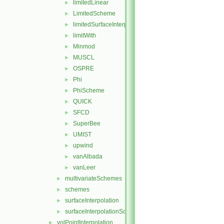
limitedLinear
►
LimitedScheme
►
limitedSurfaceInterpolationScheme
►
limitWith
►
Minmod
►
MUSCL
►
OSPRE
►
Phi
►
PhiScheme
►
QUICK
►
SFCD
►
SuperBee
►
UMIST
►
upwind
►
vanAlbada
►
vanLeer
►
multivariateSchemes
►
schemes
►
surfaceInterpolation
►
surfaceInterpolationScheme
►
volPointInterpolation
►