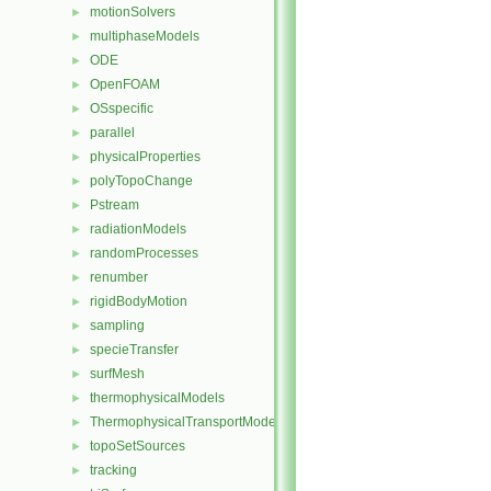
motionSolvers
►
multiphaseModels
►
ODE
►
OpenFOAM
►
OSspecific
►
parallel
►
physicalProperties
►
polyTopoChange
►
Pstream
►
radiationModels
►
randomProcesses
►
renumber
►
rigidBodyMotion
►
sampling
►
specieTransfer
►
surfMesh
►
thermophysicalModels
►
ThermophysicalTransportModels
►
topoSetSources
►
tracking
►