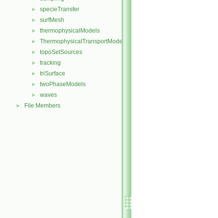
specieTransfer
►
surfMesh
►
thermophysicalModels
►
ThermophysicalTransportModels
►
topoSetSources
►
tracking
►
triSurface
►
twoPhaseModels
►
waves
►
File Members
►