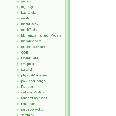
generic
►
lagrangian
►
Lagrangian
►
mesh
►
meshCheck
►
meshTools
►
MomentumTransportModels
►
motionSolvers
►
multiphaseModels
►
ODE
►
OpenFOAM
►
OSspecific
►
parallel
►
physicalProperties
►
polyTopoChange
►
Pstream
►
radiationModels
►
randomProcesses
►
renumber
►
rigidBodyMotion
►
sampling
►