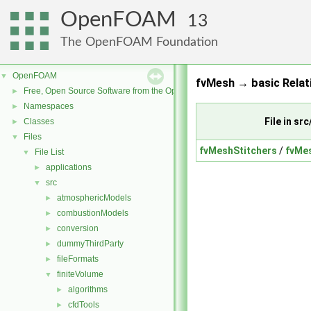
OpenFOAM
13
The OpenFOAM Foundation
OpenFOAM
▼
fvMesh → basic Relat
Free, Open Source Software from the OpenFOAM Foundation
►
Namespaces
►
File in s
Classes
►
Files
▼
fvMeshStitchers
/
fvMe
File List
▼
applications
►
src
▼
atmosphericModels
►
combustionModels
►
conversion
►
dummyThirdParty
►
fileFormats
►
finiteVolume
▼
algorithms
►
cfdTools
►