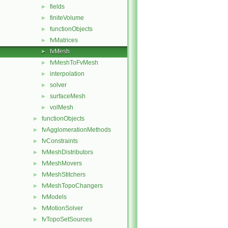
fields
►
finiteVolume
►
functionObjects
►
fvMatrices
►
fvMesh
►
fvMeshToFvMesh
►
interpolation
►
solver
►
surfaceMesh
►
volMesh
►
functionObjects
►
fvAgglomerationMethods
►
fvConstraints
►
fvMeshDistributors
►
fvMeshMovers
►
fvMeshStitchers
►
fvMeshTopoChangers
►
fvModels
►
fvMotionSolver
►
fvTopoSetSources
►