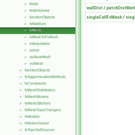
fields
►
wallDist
/
patchDistMet
finiteVolume
►
singleCellFvMesh
/
sing
functionObjects
►
fvMatrices
►
fvMesh
►
fvMeshToFvMesh
►
interpolation
►
solver
►
surfaceMesh
►
volMesh
►
functionObjects
►
fvAgglomerationMethods
►
fvConstraints
►
fvMeshDistributors
►
fvMeshMovers
►
fvMeshStitchers
►
fvMeshTopoChangers
►
fvModels
►
fvMotionSolver
►
fvTopoSetSources
►