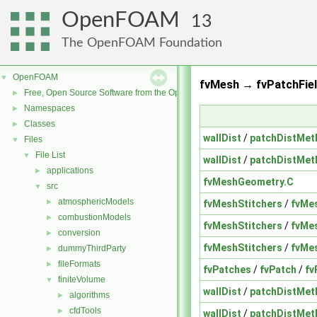
OpenFOAM
13
The OpenFOAM Foundation
OpenFOAM
▼
fvMesh → fvPatchFiel
Free, Open Source Software from the OpenFOAM Foundation
►
Namespaces
►
Classes
►
wallDist
/
patchDistMet
Files
▼
File List
▼
wallDist
/
patchDistMet
applications
►
fvMeshGeometry.C
src
▼
atmosphericModels
►
fvMeshStitchers
/
fvMe
combustionModels
►
fvMeshStitchers
/
fvMe
conversion
►
fvMeshStitchers
/
fvMe
dummyThirdParty
►
fileFormats
►
fvPatches
/
fvPatch
/
fv
finiteVolume
▼
wallDist
/
patchDistMet
algorithms
►
cfdTools
►
wallDist
/
patchDistMet