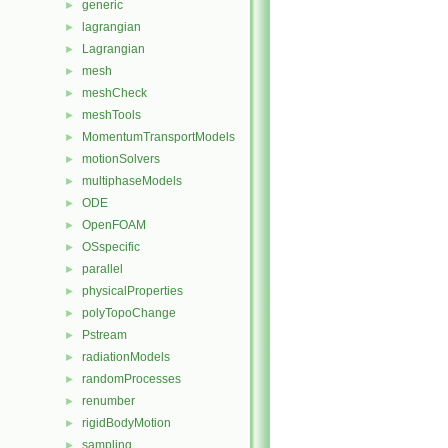
generic
►
lagrangian
►
Lagrangian
►
mesh
►
meshCheck
►
meshTools
►
MomentumTransportModels
►
motionSolvers
►
multiphaseModels
►
ODE
►
OpenFOAM
►
OSspecific
►
parallel
►
physicalProperties
►
polyTopoChange
►
Pstream
►
radiationModels
►
randomProcesses
►
renumber
►
rigidBodyMotion
►
sampling
►