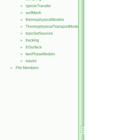
specieTransfer
►
surfMesh
►
thermophysicalModels
►
ThermophysicalTransportModels
►
topoSetSources
►
tracking
►
triSurface
►
twoPhaseModels
►
waves
►
File Members
►