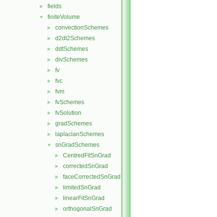
fields
►
finiteVolume
▼
convectionSchemes
►
d2dt2Schemes
►
ddtSchemes
►
divSchemes
►
fv
►
fvc
►
fvm
►
fvSchemes
►
fvSolution
►
gradSchemes
►
laplacianSchemes
►
snGradSchemes
▼
CentredFitSnGrad
►
correctedSnGrad
►
faceCorrectedSnGrad
►
limitedSnGrad
►
linearFitSnGrad
►
orthogonalSnGrad
►