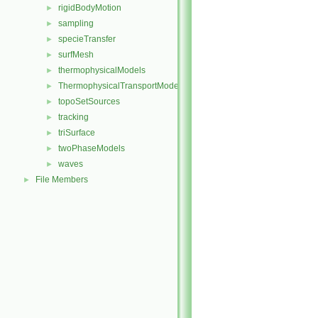
rigidBodyMotion
►
sampling
►
specieTransfer
►
surfMesh
►
thermophysicalModels
►
ThermophysicalTransportModels
►
topoSetSources
►
tracking
►
triSurface
►
twoPhaseModels
►
waves
►
File Members
►