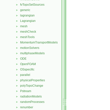
fvTopoSetSources
►
generic
►
lagrangian
►
Lagrangian
►
mesh
►
meshCheck
►
meshTools
►
MomentumTransportModels
►
motionSolvers
►
multiphaseModels
►
ODE
►
OpenFOAM
►
OSspecific
►
parallel
►
physicalProperties
►
polyTopoChange
►
Pstream
►
radiationModels
►
randomProcesses
►
renumber
►