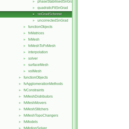
phaseStabilisedSnGrad
►
quadraticFitSnGrad
►
snGradScheme
►
uncorrectedSnGrad
►
functionObjects
►
fvMatrices
►
fvMesh
►
fvMeshToFvMesh
►
interpolation
►
solver
►
surfaceMesh
►
volMesh
►
functionObjects
►
fvAgglomerationMethods
►
fvConstraints
►
fvMeshDistributors
►
fvMeshMovers
►
fvMeshStitchers
►
fvMeshTopoChangers
►
fvModels
►
fvMotionSolver
►