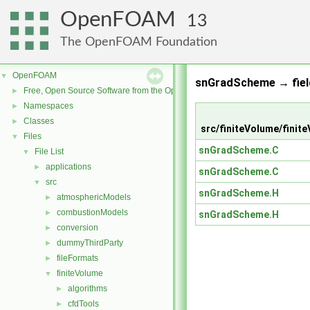
OpenFOAM
13
The OpenFOAM Foundation
OpenFOAM
▼
snGradScheme → field
Free, Open Source Software from the OpenFOAM Foundation
►
Namespaces
►
Classes
►
src/finiteVolume/fin
Files
▼
snGradScheme.C
File List
▼
applications
►
snGradScheme.C
src
▼
snGradScheme.H
atmosphericModels
►
combustionModels
►
snGradScheme.H
conversion
►
dummyThirdParty
►
fileFormats
►
finiteVolume
▼
algorithms
►
cfdTools
►