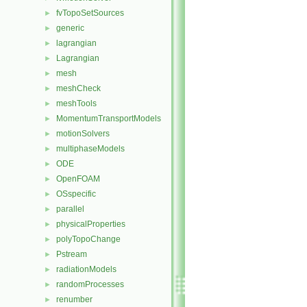
fvTopoSetSources
►
generic
►
lagrangian
►
Lagrangian
►
mesh
►
meshCheck
►
meshTools
►
MomentumTransportModels
►
motionSolvers
►
multiphaseModels
►
ODE
►
OpenFOAM
►
OSspecific
►
parallel
►
physicalProperties
►
polyTopoChange
►
Pstream
►
radiationModels
►
randomProcesses
►
renumber
►