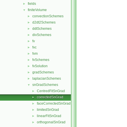
fields
►
finiteVolume
▼
convectionSchemes
►
d2dt2Schemes
►
ddtSchemes
►
divSchemes
►
fv
►
fvc
►
fvm
►
fvSchemes
►
fvSolution
►
gradSchemes
►
laplacianSchemes
►
snGradSchemes
▼
CentredFitSnGrad
►
correctedSnGrad
►
faceCorrectedSnGrad
►
limitedSnGrad
►
linearFitSnGrad
►
orthogonalSnGrad
►