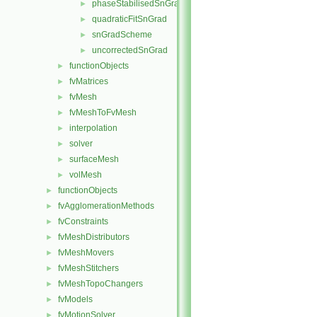
phaseStabilisedSnGrad
►
quadraticFitSnGrad
►
snGradScheme
►
uncorrectedSnGrad
►
functionObjects
►
fvMatrices
►
fvMesh
►
fvMeshToFvMesh
►
interpolation
►
solver
►
surfaceMesh
►
volMesh
►
functionObjects
►
fvAgglomerationMethods
►
fvConstraints
►
fvMeshDistributors
►
fvMeshMovers
►
fvMeshStitchers
►
fvMeshTopoChangers
►
fvModels
►
fvMotionSolver
►