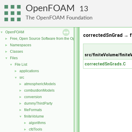
OpenFOAM
13
The OpenFOAM Foundation
OpenFOAM
▼
correctedSnGrad → f
Free, Open Source Software from the OpenFOAM Foundation
►
Namespaces
►
Classes
►
src/finiteVolume/fini
Files
▼
correctedSnGrads.C
File List
▼
applications
►
src
▼
atmosphericModels
►
combustionModels
►
conversion
►
dummyThirdParty
►
fileFormats
►
finiteVolume
▼
algorithms
►
cfdTools
►