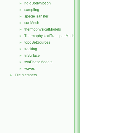
rigidBodyMotion
►
sampling
►
specieTransfer
►
surfMesh
►
thermophysicalModels
►
ThermophysicalTransportModels
►
topoSetSources
►
tracking
►
triSurface
►
twoPhaseModels
►
waves
►
File Members
►