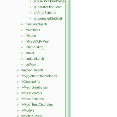
phaseStabilisedSnGrad
►
quadraticFitSnGrad
►
snGradScheme
►
uncorrectedSnGrad
►
functionObjects
►
fvMatrices
►
fvMesh
►
fvMeshToFvMesh
►
interpolation
►
solver
►
surfaceMesh
►
volMesh
►
functionObjects
►
fvAgglomerationMethods
►
fvConstraints
►
fvMeshDistributors
►
fvMeshMovers
►
fvMeshStitchers
►
fvMeshTopoChangers
►
fvModels
►
fvMotionSolver
►