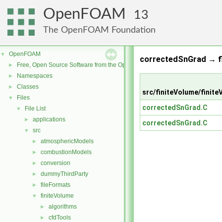
OpenFOAM
13
The OpenFOAM Foundation
OpenFOAM
▼
correctedSnGrad → fi
Free, Open Source Software from the OpenFOAM Foundation
►
Namespaces
►
Classes
►
src/finiteVolume/fini
Files
▼
correctedSnGrad.C
File List
▼
applications
►
correctedSnGrad.C
src
▼
atmosphericModels
►
combustionModels
►
conversion
►
dummyThirdParty
►
fileFormats
►
finiteVolume
▼
algorithms
►
cfdTools
►