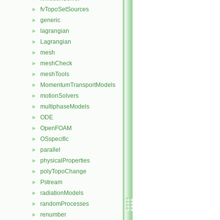
fvTopoSetSources
►
generic
►
lagrangian
►
Lagrangian
►
mesh
►
meshCheck
►
meshTools
►
MomentumTransportModels
►
motionSolvers
►
multiphaseModels
►
ODE
►
OpenFOAM
►
OSspecific
►
parallel
►
physicalProperties
►
polyTopoChange
►
Pstream
►
radiationModels
►
randomProcesses
►
renumber
►