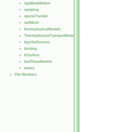
rigidBodyMotion
►
sampling
►
specieTransfer
►
surfMesh
►
thermophysicalModels
►
ThermophysicalTransportModels
►
topoSetSources
►
tracking
►
triSurface
►
twoPhaseModels
►
waves
►
File Members
►