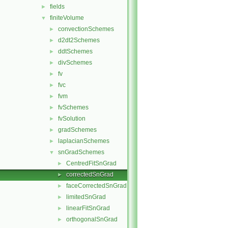
fields
►
finiteVolume
▼
convectionSchemes
►
d2dt2Schemes
►
ddtSchemes
►
divSchemes
►
fv
►
fvc
►
fvm
►
fvSchemes
►
fvSolution
►
gradSchemes
►
laplacianSchemes
►
snGradSchemes
▼
CentredFitSnGrad
►
correctedSnGrad
►
faceCorrectedSnGrad
►
limitedSnGrad
►
linearFitSnGrad
►
orthogonalSnGrad
►