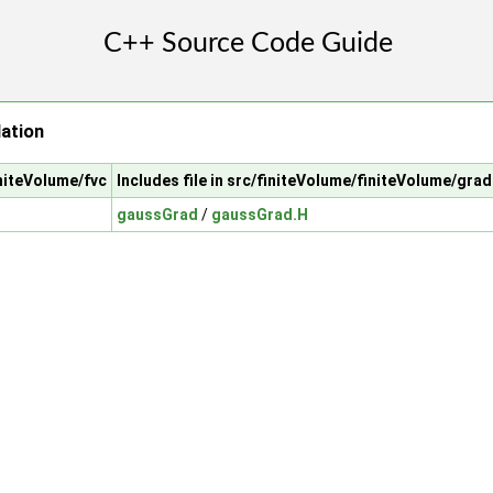
ation
initeVolume/fvc
Includes file in src/finiteVolume/finiteVolume/gr
gaussGrad
/
gaussGrad.H