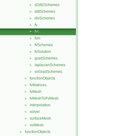
d2dt2Schemes
►
ddtSchemes
►
divSchemes
►
fv
►
fvc
►
fvm
►
fvSchemes
►
fvSolution
►
gradSchemes
►
laplacianSchemes
►
snGradSchemes
►
functionObjects
►
fvMatrices
►
fvMesh
►
fvMeshToFvMesh
►
interpolation
►
solver
►
surfaceMesh
►
volMesh
►
functionObjects
►