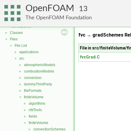
OpenFOAM
13
OpenFOAM
▼
The OpenFOAM Foundation
Free, Open Source Software from the OpenFOAM Foundation
►
Namespaces
►
Classes
►
fvc → gradSchemes Rel
Files
▼
File List
▼
File in src/finiteVolume/f
applications
►
fvcGrad.C
src
▼
atmosphericModels
►
combustionModels
►
conversion
►
dummyThirdParty
►
fileFormats
►
finiteVolume
▼
algorithms
►
cfdTools
►
fields
►
finiteVolume
▼
convectionSchemes
►