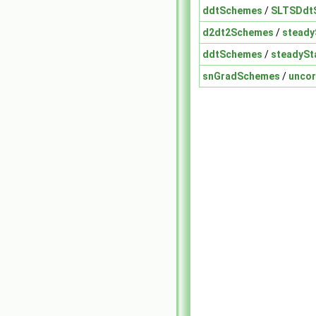
ddtSchemes
/
SLTSDdt
d2dt2Schemes
/
stead
ddtSchemes
/
steadyS
snGradSchemes
/
unco