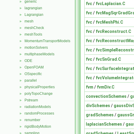
generic
►
fvc
/
fvcLaplacian.C
lagrangian
►
fvc
/
fvcMagSqrGradGr
Lagrangian
►
mesh
►
fvc
/
fvcMeshPhi.C
meshCheck
►
fvc
/
fvcReconstruct.C
meshTools
►
fvc
/
fvcReconstructMa
MomentumTransportModels
►
motionSolvers
►
fvc
/
fvcSimpleReconstr
multiphaseModels
►
fvc
/
fvcSnGrad.C
ODE
►
OpenFOAM
►
fvc
/
fvcSurfaceIntegra
OSspecific
►
fvc
/
fvcVolumeIntegrat
parallel
►
fvm
/
fvmDiv.C
physicalProperties
►
polyTopoChange
►
convectionSchemes
/
g
Pstream
►
divSchemes
/
gaussDiv
radiationModels
►
randomProcesses
►
gradSchemes
/
gaussG
renumber
►
laplacianSchemes
/
gau
rigidBodyMotion
►
gradSchemes
/
LeastSq
sampling
►