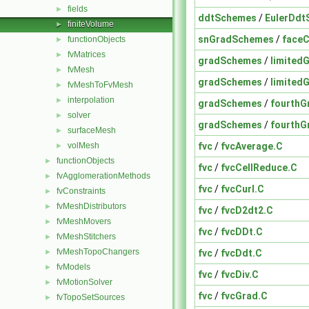
fields
►
ddtSchemes
/
EulerDdt
finiteVolume
►
snGradSchemes
/
face
functionObjects
►
fvMatrices
►
gradSchemes
/
limited
fvMesh
►
gradSchemes
/
limited
fvMeshToFvMesh
►
interpolation
►
gradSchemes
/
fourthG
solver
►
gradSchemes
/
fourthG
surfaceMesh
►
fvc
/
fvcAverage.C
volMesh
►
functionObjects
►
fvc
/
fvcCellReduce.C
fvAgglomerationMethods
►
fvc
/
fvcCurl.C
fvConstraints
►
fvMeshDistributors
►
fvc
/
fvcD2dt2.C
fvMeshMovers
►
fvc
/
fvcDDt.C
fvMeshStitchers
►
fvMeshTopoChangers
fvc
/
fvcDdt.C
►
fvModels
►
fvc
/
fvcDiv.C
fvMotionSolver
►
fvc
/
fvcGrad.C
fvTopoSetSources
►