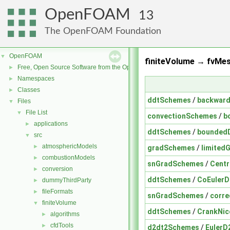
OpenFOAM
13
The OpenFOAM Foundation
OpenFOAM
▼
finiteVolume → fvMes
Free, Open Source Software from the OpenFOAM Foundation
►
Namespaces
►
Classes
►
ddtSchemes
/
backwar
Files
▼
File List
▼
convectionSchemes
/
b
applications
►
ddtSchemes
/
bounded
src
▼
atmosphericModels
►
gradSchemes
/
limited
combustionModels
►
snGradSchemes
/
Centr
conversion
►
ddtSchemes
/
CoEuler
dummyThirdParty
►
fileFormats
►
snGradSchemes
/
corr
finiteVolume
▼
ddtSchemes
/
CrankNi
algorithms
►
cfdTools
►
d2dt2Schemes
/
EulerD