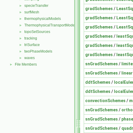
specieTransfer
►
gradSchemes
/
LeastSq
surfMesh
►
gradSchemes
/
LeastSq
thermophysicalModels
►
ThermophysicalTransportModels
►
gradSchemes
/
LeastSq
topoSetSources
►
gradSchemes
/
leastSq
tracking
►
triSurface
gradSchemes
/
leastSq
►
twoPhaseModels
►
gradSchemes
/
leastSq
waves
►
snGradSchemes
/
limit
File Members
►
snGradSchemes
/
linea
ddtSchemes
/
localEul
ddtSchemes
/
localEul
convectionSchemes
/
m
snGradSchemes
/
orth
snGradSchemes
/
phase
snGradSchemes
/
quadr