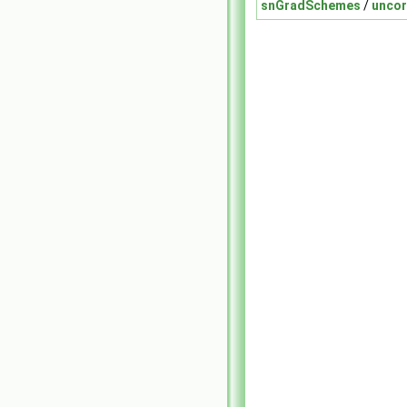
snGradSchemes
/
unco