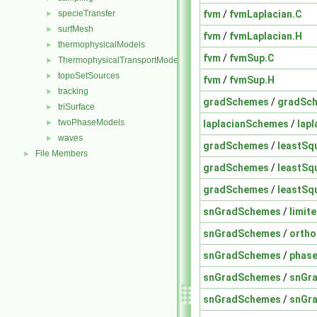
fvm
/
fvmLaplacian.C
specieTransfer
►
surfMesh
►
fvm
/
fvmLaplacian.H
thermophysicalModels
►
fvm
/
fvmSup.C
ThermophysicalTransportModels
►
topoSetSources
►
fvm
/
fvmSup.H
tracking
►
gradSchemes
/
gradSc
triSurface
►
twoPhaseModels
laplacianSchemes
/
lap
►
waves
►
gradSchemes
/
leastSq
File Members
►
gradSchemes
/
leastSq
gradSchemes
/
leastSq
snGradSchemes
/
limit
snGradSchemes
/
orth
snGradSchemes
/
phase
snGradSchemes
/
snGr
snGradSchemes
/
snGr