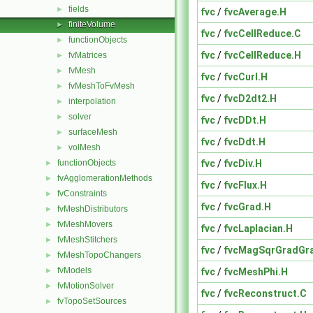
fields
►
fvc
/
fvcAverage.H
finiteVolume
►
fvc
/
fvcCellReduce.C
functionObjects
►
fvc
/
fvcCellReduce.H
fvMatrices
►
fvMesh
►
fvc
/
fvcCurl.H
fvMeshToFvMesh
►
fvc
/
fvcD2dt2.H
interpolation
►
solver
►
fvc
/
fvcDDt.H
surfaceMesh
►
fvc
/
fvcDdt.H
volMesh
►
fvc
/
fvcDiv.H
functionObjects
►
fvAgglomerationMethods
►
fvc
/
fvcFlux.H
fvConstraints
►
fvc
/
fvcGrad.H
fvMeshDistributors
►
fvMeshMovers
►
fvc
/
fvcLaplacian.H
fvMeshStitchers
►
fvc
/
fvcMagSqrGradGr
fvMeshTopoChangers
►
fvModels
fvc
/
fvcMeshPhi.H
►
fvMotionSolver
►
fvc
/
fvcReconstruct.C
fvTopoSetSources
►