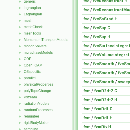
fvc
/
fvcReconstruct.H
generic
►
lagrangian
►
fvc
/
fvcReconstructMa
Lagrangian
►
fvc
/
fvcSnGrad.H
mesh
►
meshCheck
►
fvc
/
fvcSup.C
meshTools
►
fvc
/
fvcSup.H
MomentumTransportModels
►
fvc
/
fvcSurfaceIntegra
motionSolvers
►
multiphaseModels
►
fvc
/
fvcVolumeIntegrat
ODE
►
fvc
/
fvcSmooth
/
fvcSm
OpenFOAM
►
OSspecific
►
fvc
/
fvcSmooth
/
fvcSm
parallel
►
fvc
/
fvcSmooth
/
sweep
physicalProperties
►
fvm
/
fvmD2dt2.C
polyTopoChange
►
Pstream
►
fvm
/
fvmD2dt2.H
radiationModels
►
fvm
/
fvmDdt.C
randomProcesses
►
renumber
►
fvm
/
fvmDdt.H
rigidBodyMotion
►
fvm
/
fvmDiv.H
sampling
►