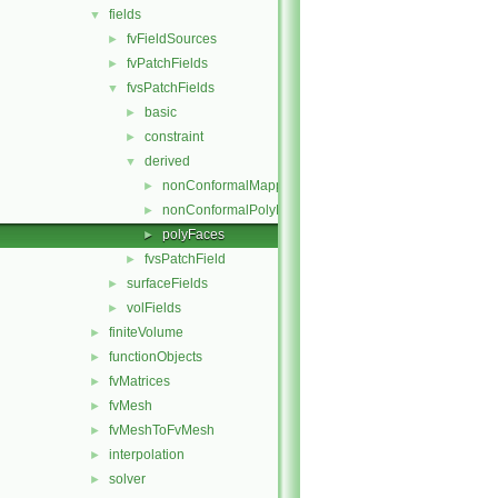
fields
▼
fvFieldSources
►
fvPatchFields
►
fvsPatchFields
▼
basic
►
constraint
►
derived
▼
nonConformalMappedPolyFaces
►
nonConformalPolyFaces
►
polyFaces
►
fvsPatchField
►
surfaceFields
►
volFields
►
finiteVolume
►
functionObjects
►
fvMatrices
►
fvMesh
►
fvMeshToFvMesh
►
interpolation
►
solver
►