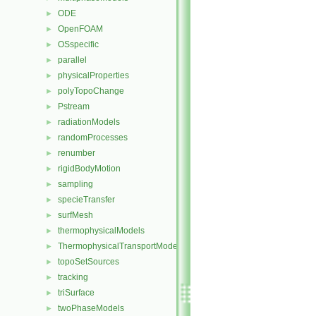
ODE
►
OpenFOAM
►
OSspecific
►
parallel
►
physicalProperties
►
polyTopoChange
►
Pstream
►
radiationModels
►
randomProcesses
►
renumber
►
rigidBodyMotion
►
sampling
►
specieTransfer
►
surfMesh
►
thermophysicalModels
►
ThermophysicalTransportModels
►
topoSetSources
►
tracking
►
triSurface
►
twoPhaseModels
►