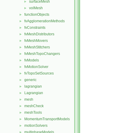
surfaceMesh
►
volMesh
►
functionObjects
►
fvAgglomerationMethods
►
fvConstraints
►
fvMeshDistributors
►
fvMeshMovers
►
fvMeshStitchers
►
fvMeshTopoChangers
►
fvModels
►
fvMotionSolver
►
fvTopoSetSources
►
generic
►
lagrangian
►
Lagrangian
►
mesh
►
meshCheck
►
meshTools
►
MomentumTransportModels
►
motionSolvers
►
multiphaseModels
►