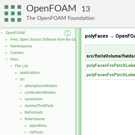
OpenFOAM
13
The OpenFOAM Foundation
OpenFOAM
▼
polyFaces → OpenFOA
Free, Open Source Software from the OpenFOAM Foundation
►
Namespaces
►
Classes
►
src/finiteVolume/fields
Files
▼
polyFacesFvsPatchLabe
File List
▼
applications
►
polyFacesFvsPatchLabe
src
▼
atmosphericModels
►
combustionModels
►
conversion
►
dummyThirdParty
►
fileFormats
►
finiteVolume
▼
algorithms
►
cfdTools
►