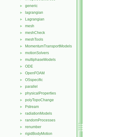
generic
►
lagrangian
►
Lagrangian
►
mesh
►
meshCheck
►
meshTools
►
MomentumTransportModels
►
motionSolvers
►
multiphaseModels
►
ODE
►
OpenFOAM
►
OSspecific
►
parallel
►
physicalProperties
►
polyTopoChange
►
Pstream
►
radiationModels
►
randomProcesses
►
renumber
►
rigidBodyMotion
►