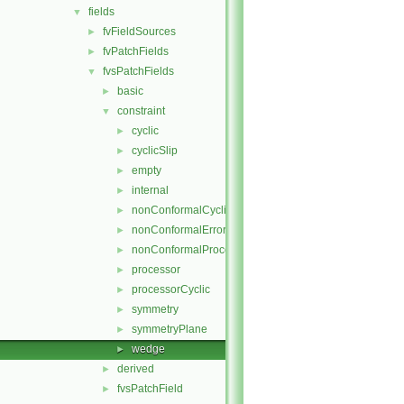
fields
▼
fvFieldSources
►
fvPatchFields
►
fvsPatchFields
▼
basic
►
constraint
▼
cyclic
►
cyclicSlip
►
empty
►
internal
►
nonConformalCyclic
►
nonConformalError
►
nonConformalProcessorCyclic
►
processor
►
processorCyclic
►
symmetry
►
symmetryPlane
►
wedge
►
derived
►
fvsPatchField
►