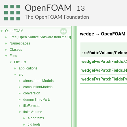
OpenFOAM
13
The OpenFOAM Foundation
OpenFOAM
▼
wedge → OpenFOAM R
Free, Open Source Software from the OpenFOAM Foundation
►
Namespaces
►
Classes
►
src/finiteVolume/field
Files
▼
wedgeFvsPatchFields.C
File List
▼
applications
►
wedgeFvsPatchFields.H
src
▼
wedgeFvsPatchFieldsF
atmosphericModels
►
combustionModels
►
conversion
►
dummyThirdParty
►
fileFormats
►
finiteVolume
▼
algorithms
►
cfdTools
►