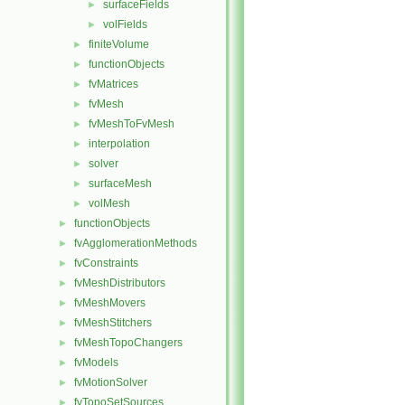
surfaceFields
►
volFields
►
finiteVolume
►
functionObjects
►
fvMatrices
►
fvMesh
►
fvMeshToFvMesh
►
interpolation
►
solver
►
surfaceMesh
►
volMesh
►
functionObjects
►
fvAgglomerationMethods
►
fvConstraints
►
fvMeshDistributors
►
fvMeshMovers
►
fvMeshStitchers
►
fvMeshTopoChangers
►
fvModels
►
fvMotionSolver
►
fvTopoSetSources
►