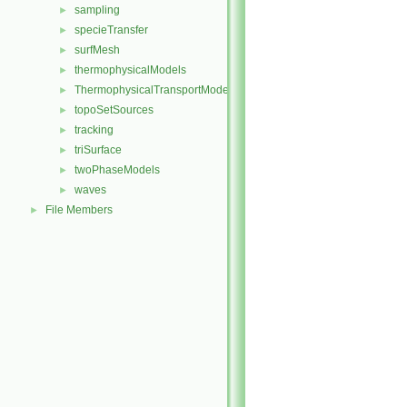
sampling
►
specieTransfer
►
surfMesh
►
thermophysicalModels
►
ThermophysicalTransportModels
►
topoSetSources
►
tracking
►
triSurface
►
twoPhaseModels
►
waves
►
File Members
►