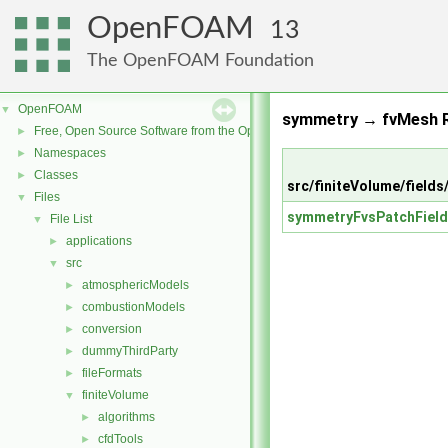
OpenFOAM
13
The OpenFOAM Foundation
OpenFOAM
▼
symmetry → fvMesh R
Free, Open Source Software from the OpenFOAM Foundation
►
Namespaces
►
Classes
►
src/finiteVolume/field
Files
▼
symmetryFvsPatchField
File List
▼
applications
►
src
▼
atmosphericModels
►
combustionModels
►
conversion
►
dummyThirdParty
►
fileFormats
►
finiteVolume
▼
algorithms
►
cfdTools
►