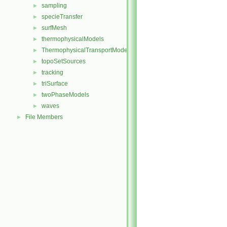
sampling
►
specieTransfer
►
surfMesh
►
thermophysicalModels
►
ThermophysicalTransportModels
►
topoSetSources
►
tracking
►
triSurface
►
twoPhaseModels
►
waves
►
File Members
►