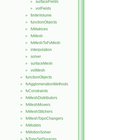
surfaceFields
►
volFields
►
finiteVolume
►
functionObjects
►
fvMatrices
►
fvMesh
►
fvMeshToFvMesh
►
interpolation
►
solver
►
surfaceMesh
►
volMesh
►
functionObjects
►
fvAgglomerationMethods
►
fvConstraints
►
fvMeshDistributors
►
fvMeshMovers
►
fvMeshStitchers
►
fvMeshTopoChangers
►
fvModels
►
fvMotionSolver
►
fvTopoSetSources
►