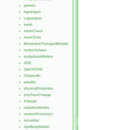
generic
►
lagrangian
►
Lagrangian
►
mesh
►
meshCheck
►
meshTools
►
MomentumTransportModels
►
motionSolvers
►
multiphaseModels
►
ODE
►
OpenFOAM
►
OSspecific
►
parallel
►
physicalProperties
►
polyTopoChange
►
Pstream
►
radiationModels
►
randomProcesses
►
renumber
►
rigidBodyMotion
►