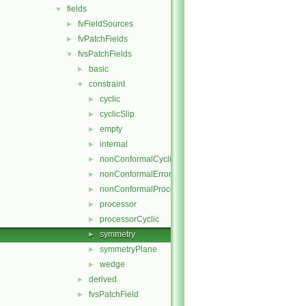
fields
▼
fvFieldSources
►
fvPatchFields
►
fvsPatchFields
▼
basic
►
constraint
▼
cyclic
►
cyclicSlip
►
empty
►
internal
►
nonConformalCyclic
►
nonConformalError
►
nonConformalProcessorCyclic
►
processor
►
processorCyclic
►
symmetry
►
symmetryPlane
►
wedge
►
derived
►
fvsPatchField
►