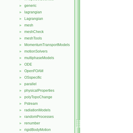
generic
►
lagrangian
►
Lagrangian
►
mesh
►
meshCheck
►
meshTools
►
MomentumTransportModels
►
motionSolvers
►
multiphaseModels
►
ODE
►
OpenFOAM
►
OSspecific
►
parallel
►
physicalProperties
►
polyTopoChange
►
Pstream
►
radiationModels
►
randomProcesses
►
renumber
►
rigidBodyMotion
►