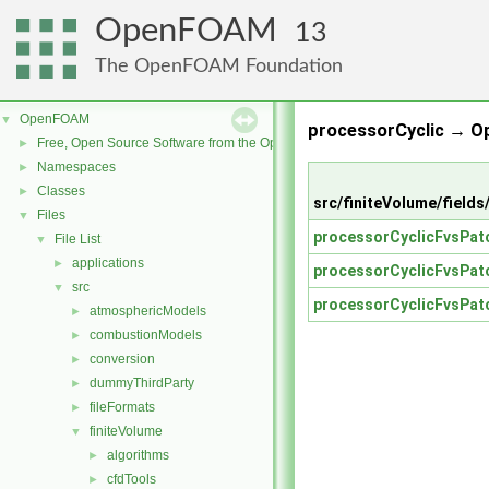
OpenFOAM
13
The OpenFOAM Foundation
OpenFOAM
▼
processorCyclic → O
Free, Open Source Software from the OpenFOAM Foundation
►
Namespaces
►
Classes
►
src/finiteVolume/fields
Files
▼
processorCyclicFvsPat
File List
▼
applications
►
processorCyclicFvsPat
src
▼
processorCyclicFvsPat
atmosphericModels
►
combustionModels
►
conversion
►
dummyThirdParty
►
fileFormats
►
finiteVolume
▼
algorithms
►
cfdTools
►