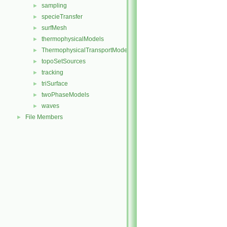
sampling
►
specieTransfer
►
surfMesh
►
thermophysicalModels
►
ThermophysicalTransportModels
►
topoSetSources
►
tracking
►
triSurface
►
twoPhaseModels
►
waves
►
File Members
►