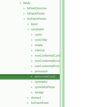
fields
▼
fvFieldSources
►
fvPatchFields
►
fvsPatchFields
▼
basic
►
constraint
▼
cyclic
►
cyclicSlip
►
empty
►
internal
►
nonConformalCyclic
►
nonConformalError
►
nonConformalProcessorCyclic
►
processor
►
processorCyclic
►
symmetry
►
symmetryPlane
►
wedge
►
derived
►
fvsPatchField
►