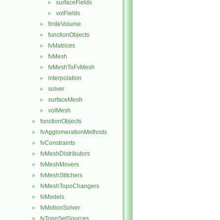
surfaceFields
►
volFields
►
finiteVolume
►
functionObjects
►
fvMatrices
►
fvMesh
►
fvMeshToFvMesh
►
interpolation
►
solver
►
surfaceMesh
►
volMesh
►
functionObjects
►
fvAgglomerationMethods
►
fvConstraints
►
fvMeshDistributors
►
fvMeshMovers
►
fvMeshStitchers
►
fvMeshTopoChangers
►
fvModels
►
fvMotionSolver
►
fvTopoSetSources
►