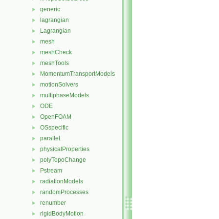
generic
►
lagrangian
►
Lagrangian
►
mesh
►
meshCheck
►
meshTools
►
MomentumTransportModels
►
motionSolvers
►
multiphaseModels
►
ODE
►
OpenFOAM
►
OSspecific
►
parallel
►
physicalProperties
►
polyTopoChange
►
Pstream
►
radiationModels
►
randomProcesses
►
renumber
►
rigidBodyMotion
►