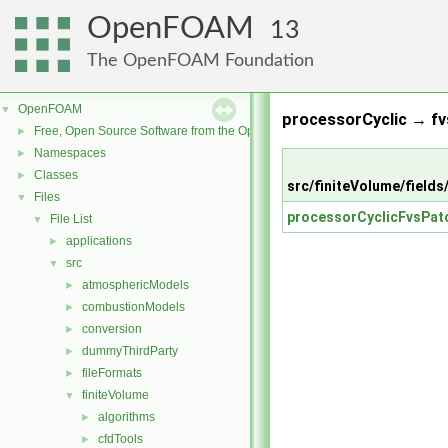
OpenFOAM
13
The OpenFOAM Foundation
OpenFOAM
▼
processorCyclic → fv
Free, Open Source Software from the OpenFOAM Foundation
►
Namespaces
►
Classes
►
src/finiteVolume/fields
Files
▼
processorCyclicFvsPat
File List
▼
applications
►
src
▼
atmosphericModels
►
combustionModels
►
conversion
►
dummyThirdParty
►
fileFormats
►
finiteVolume
▼
algorithms
►
cfdTools
►