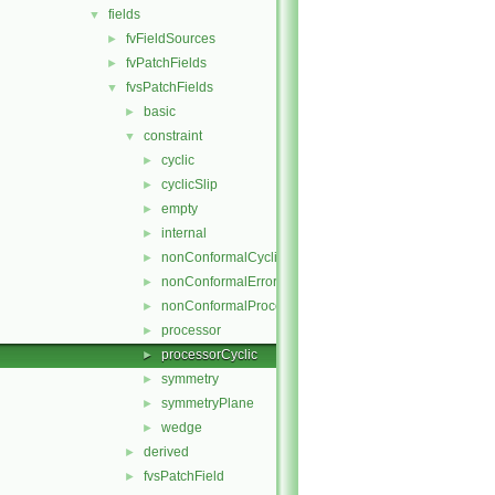
fields
▼
fvFieldSources
►
fvPatchFields
►
fvsPatchFields
▼
basic
►
constraint
▼
cyclic
►
cyclicSlip
►
empty
►
internal
►
nonConformalCyclic
►
nonConformalError
►
nonConformalProcessorCyclic
►
processor
►
processorCyclic
►
symmetry
►
symmetryPlane
►
wedge
►
derived
►
fvsPatchField
►