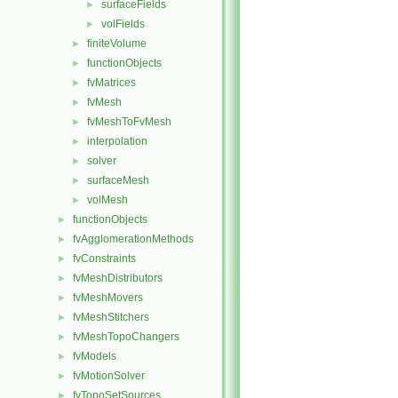
surfaceFields
►
volFields
►
finiteVolume
►
functionObjects
►
fvMatrices
►
fvMesh
►
fvMeshToFvMesh
►
interpolation
►
solver
►
surfaceMesh
►
volMesh
►
functionObjects
►
fvAgglomerationMethods
►
fvConstraints
►
fvMeshDistributors
►
fvMeshMovers
►
fvMeshStitchers
►
fvMeshTopoChangers
►
fvModels
►
fvMotionSolver
►
fvTopoSetSources
►