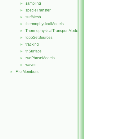
sampling
►
specieTransfer
►
surfMesh
►
thermophysicalModels
►
ThermophysicalTransportModels
►
topoSetSources
►
tracking
►
triSurface
►
twoPhaseModels
►
waves
►
File Members
►