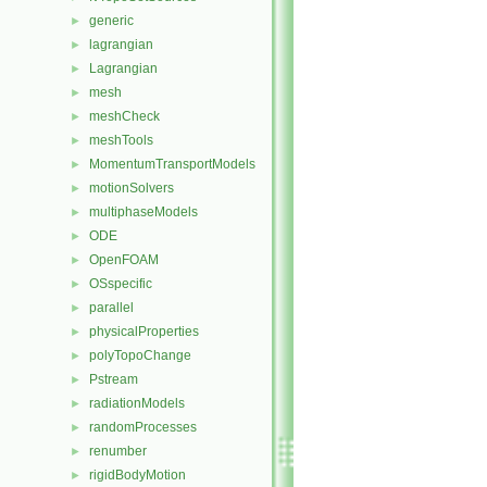
generic
►
lagrangian
►
Lagrangian
►
mesh
►
meshCheck
►
meshTools
►
MomentumTransportModels
►
motionSolvers
►
multiphaseModels
►
ODE
►
OpenFOAM
►
OSspecific
►
parallel
►
physicalProperties
►
polyTopoChange
►
Pstream
►
radiationModels
►
randomProcesses
►
renumber
►
rigidBodyMotion
►