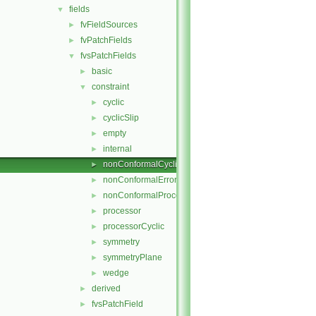
fields
▼
fvFieldSources
►
fvPatchFields
►
fvsPatchFields
▼
basic
►
constraint
▼
cyclic
►
cyclicSlip
►
empty
►
internal
►
nonConformalCyclic
►
nonConformalError
►
nonConformalProcessorCyclic
►
processor
►
processorCyclic
►
symmetry
►
symmetryPlane
►
wedge
►
derived
►
fvsPatchField
►