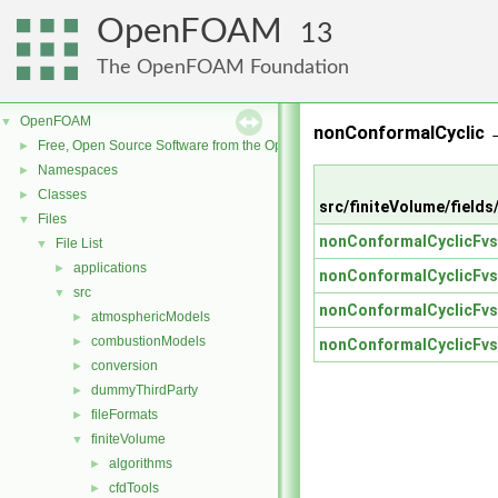
OpenFOAM
13
The OpenFOAM Foundation
OpenFOAM
▼
nonConformalCyclic 
Free, Open Source Software from the OpenFOAM Foundation
►
Namespaces
►
Classes
►
src/finiteVolume/field
Files
▼
nonConformalCyclicFvs
File List
▼
applications
►
nonConformalCyclicFvs
src
▼
nonConformalCyclicFvs
atmosphericModels
►
combustionModels
►
nonConformalCyclicFvs
conversion
►
dummyThirdParty
►
fileFormats
►
finiteVolume
▼
algorithms
►
cfdTools
►