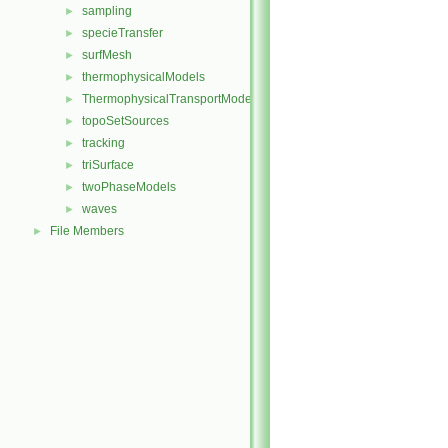
sampling
►
specieTransfer
►
surfMesh
►
thermophysicalModels
►
ThermophysicalTransportModels
►
topoSetSources
►
tracking
►
triSurface
►
twoPhaseModels
►
waves
►
File Members
►