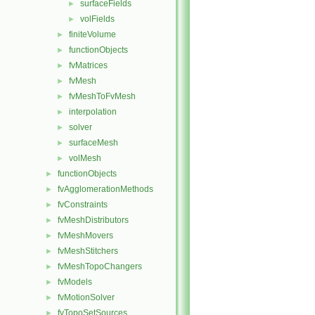
surfaceFields
►
volFields
►
finiteVolume
►
functionObjects
►
fvMatrices
►
fvMesh
►
fvMeshToFvMesh
►
interpolation
►
solver
►
surfaceMesh
►
volMesh
►
functionObjects
►
fvAgglomerationMethods
►
fvConstraints
►
fvMeshDistributors
►
fvMeshMovers
►
fvMeshStitchers
►
fvMeshTopoChangers
►
fvModels
►
fvMotionSolver
►
fvTopoSetSources
►