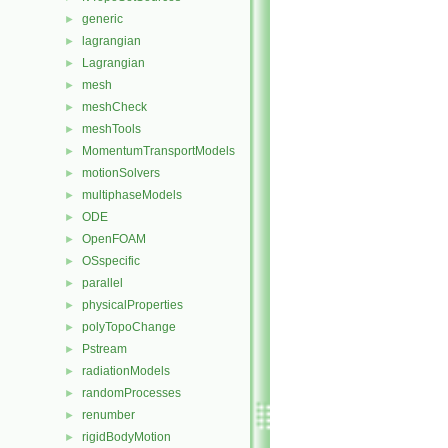
generic
►
lagrangian
►
Lagrangian
►
mesh
►
meshCheck
►
meshTools
►
MomentumTransportModels
►
motionSolvers
►
multiphaseModels
►
ODE
►
OpenFOAM
►
OSspecific
►
parallel
►
physicalProperties
►
polyTopoChange
►
Pstream
►
radiationModels
►
randomProcesses
►
renumber
►
rigidBodyMotion
►