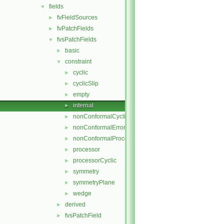
fields
▼
fvFieldSources
►
fvPatchFields
►
fvsPatchFields
▼
basic
►
constraint
▼
cyclic
►
cyclicSlip
►
empty
►
internal
►
nonConformalCyclic
►
nonConformalError
►
nonConformalProcessorCyclic
►
processor
►
processorCyclic
►
symmetry
►
symmetryPlane
►
wedge
►
derived
►
fvsPatchField
►