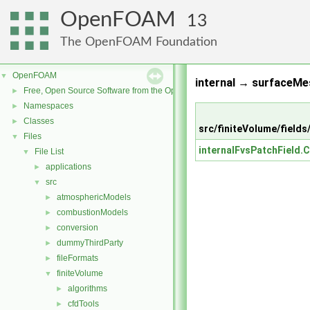
OpenFOAM
13
The OpenFOAM Foundation
OpenFOAM
▼
internal → surfaceMe
Free, Open Source Software from the OpenFOAM Foundation
►
Namespaces
►
Classes
►
src/finiteVolume/fields
Files
▼
internalFvsPatchField.C
File List
▼
applications
►
src
▼
atmosphericModels
►
combustionModels
►
conversion
►
dummyThirdParty
►
fileFormats
►
finiteVolume
▼
algorithms
►
cfdTools
►