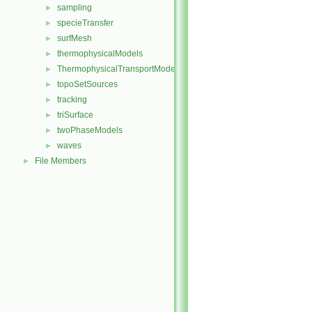
sampling
►
specieTransfer
►
surfMesh
►
thermophysicalModels
►
ThermophysicalTransportModels
►
topoSetSources
►
tracking
►
triSurface
►
twoPhaseModels
►
waves
►
File Members
►