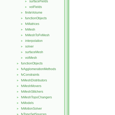
surfaceFields
►
volFields
►
finiteVolume
►
functionObjects
►
fvMatrices
►
fvMesh
►
fvMeshToFvMesh
►
interpolation
►
solver
►
surfaceMesh
►
volMesh
►
functionObjects
►
fvAgglomerationMethods
►
fvConstraints
►
fvMeshDistributors
►
fvMeshMovers
►
fvMeshStitchers
►
fvMeshTopoChangers
►
fvModels
►
fvMotionSolver
►
fvTopoSetSources
►