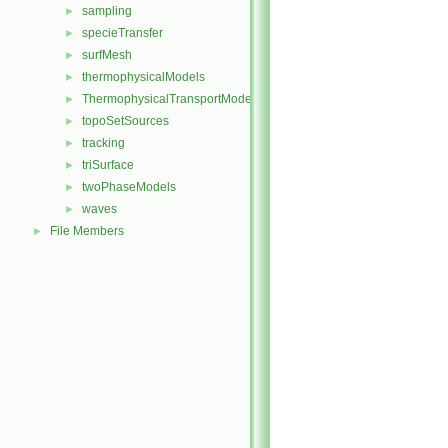
sampling
►
specieTransfer
►
surfMesh
►
thermophysicalModels
►
ThermophysicalTransportModels
►
topoSetSources
►
tracking
►
triSurface
►
twoPhaseModels
►
waves
►
File Members
►