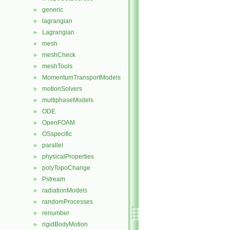
generic
►
lagrangian
►
Lagrangian
►
mesh
►
meshCheck
►
meshTools
►
MomentumTransportModels
►
motionSolvers
►
multiphaseModels
►
ODE
►
OpenFOAM
►
OSspecific
►
parallel
►
physicalProperties
►
polyTopoChange
►
Pstream
►
radiationModels
►
randomProcesses
►
renumber
►
rigidBodyMotion
►