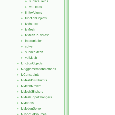
surfaceFields
►
volFields
►
finiteVolume
►
functionObjects
►
fvMatrices
►
fvMesh
►
fvMeshToFvMesh
►
interpolation
►
solver
►
surfaceMesh
►
volMesh
►
functionObjects
►
fvAgglomerationMethods
►
fvConstraints
►
fvMeshDistributors
►
fvMeshMovers
►
fvMeshStitchers
►
fvMeshTopoChangers
►
fvModels
►
fvMotionSolver
►
fvTopoSetSources
►