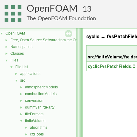
OpenFOAM
13
The OpenFOAM Foundation
OpenFOAM
▼
cyclic → fvsPatchFiel
Free, Open Source Software from the OpenFOAM Foundation
►
Namespaces
►
Classes
►
src/finiteVolume/fields
Files
▼
cyclicFvsPatchFields.C
File List
▼
applications
►
src
▼
atmosphericModels
►
combustionModels
►
conversion
►
dummyThirdParty
►
fileFormats
►
finiteVolume
▼
algorithms
►
cfdTools
►