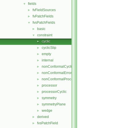
fields
▼
fvFieldSources
►
fvPatchFields
►
fvsPatchFields
▼
basic
►
constraint
▼
cyclic
►
cyclicSlip
►
empty
►
internal
►
nonConformalCyclic
►
nonConformalError
►
nonConformalProcessorCyclic
►
processor
►
processorCyclic
►
symmetry
►
symmetryPlane
►
wedge
►
derived
►
fvsPatchField
►