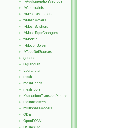
fvAgglomerationMethods
►
fvConstraints
►
fvMeshDistributors
►
fvMeshMovers
►
fvMeshStitchers
►
fvMeshTopoChangers
►
fvModels
►
fvMotionSolver
►
fvTopoSetSources
►
generic
►
lagrangian
►
Lagrangian
►
mesh
►
meshCheck
►
meshTools
►
MomentumTransportModels
►
motionSolvers
►
multiphaseModels
►
ODE
►
OpenFOAM
►
OSspecific
►