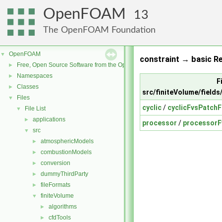
OpenFOAM
13
The OpenFOAM Foundation
OpenFOAM
▼
constraint → basic Re
Free, Open Source Software from the OpenFOAM Foundation
►
Namespaces
►
F
Classes
►
src/finiteVolume/fields
Files
▼
cyclic
/
cyclicFvsPatchF
File List
▼
applications
►
processor
/
processorF
src
▼
atmosphericModels
►
combustionModels
►
conversion
►
dummyThirdParty
►
fileFormats
►
finiteVolume
▼
algorithms
►
cfdTools
►