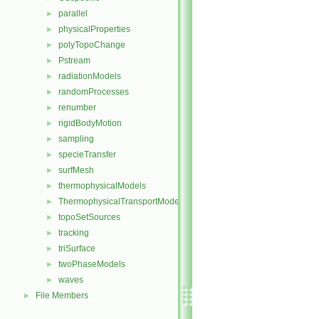
parallel
►
physicalProperties
►
polyTopoChange
►
Pstream
►
radiationModels
►
randomProcesses
►
renumber
►
rigidBodyMotion
►
sampling
►
specieTransfer
►
surfMesh
►
thermophysicalModels
►
ThermophysicalTransportModels
►
topoSetSources
►
tracking
►
triSurface
►
twoPhaseModels
►
waves
►
File Members
►