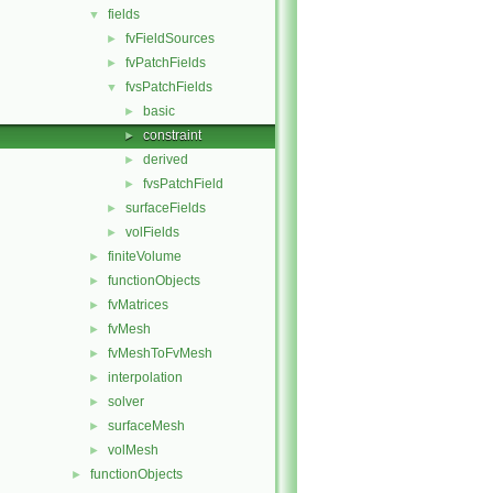
fields
▼
fvFieldSources
►
fvPatchFields
►
fvsPatchFields
▼
basic
►
constraint
►
derived
►
fvsPatchField
►
surfaceFields
►
volFields
►
finiteVolume
►
functionObjects
►
fvMatrices
►
fvMesh
►
fvMeshToFvMesh
►
interpolation
►
solver
►
surfaceMesh
►
volMesh
►
functionObjects
►